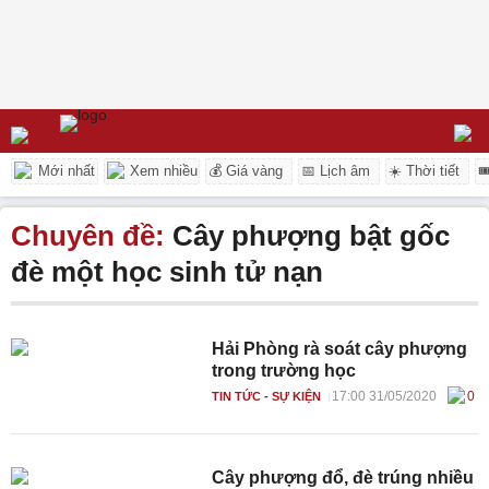
Mới nhất
Xem nhiều
💰 Giá vàng
📅 Lịch âm
☀️ Thời tiết

Chuyên đề:
Cây phượng bật gốc
đè một học sinh tử nạn
Hải Phòng rà soát cây phượng
trong trường học
17:00 31/05/2020
0
TIN TỨC - SỰ KIỆN
Cây phượng đổ, đè trúng nhiều