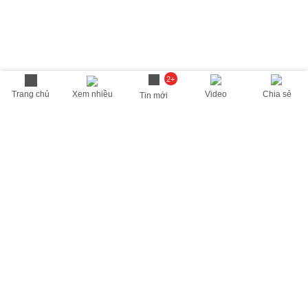
2+
Trang chủ
Xem nhiều
Video
Chia sẻ
Tin mới
THÔNG TIN HỮU ÍCH