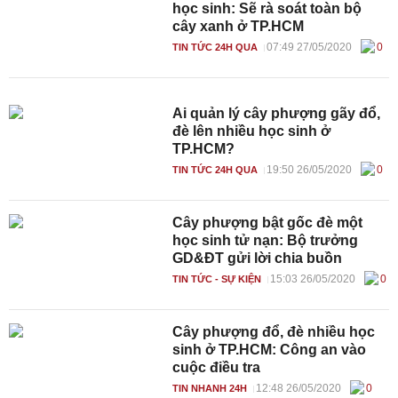
học sinh: Sẽ rà soát toàn bộ
cây xanh ở TP.HCM
07:49 27/05/2020
0
TIN TỨC 24H QUA
Ai quản lý cây phượng gãy đổ,
đè lên nhiều học sinh ở
TP.HCM?
19:50 26/05/2020
0
TIN TỨC 24H QUA
Cây phượng bật gốc đè một
học sinh tử nạn: Bộ trưởng
GD&ĐT gửi lời chia buồn
15:03 26/05/2020
0
TIN TỨC - SỰ KIỆN
Cây phượng đổ, đè nhiều học
sinh ở TP.HCM: Công an vào
cuộc điều tra
12:48 26/05/2020
0
TIN NHANH 24H