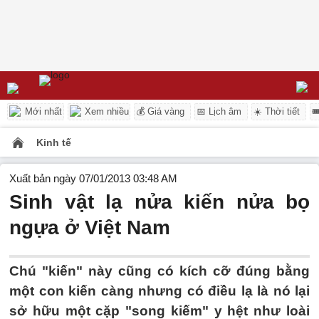
Mới nhất
Xem nhiều
💰 Giá vàng
📅 Lịch âm
☀️ Thời tiết

Kinh tế
Xuất bản ngày 07/01/2013 03:48 AM
Sinh vật lạ nửa kiến nửa bọ
ngựa ở Việt Nam
Chú "kiến" này cũng có kích cỡ đúng bằng
một con kiến càng nhưng có điều lạ là nó lại
sở hữu một cặp "song kiếm" y hệt như loài