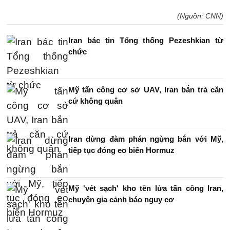
(Nguồn: CNN)
Iran bác tin Tổng thống Pezeshkian từ
chức
Mỹ tấn công cơ sở UAV, Iran bắn trả căn
cứ không quân
Iran dừng đàm phán ngừng bắn với Mỹ,
tiếp tục đóng eo biển Hormuz
Mỹ 'vét sạch' kho tên lửa tấn công Iran,
chuyên gia cảnh báo nguy cơ