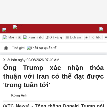
Mới nhất
Xem nhiều
💰 Giá vàng
📅 Lịch âm
☀️ Thời tiết

Thế giới
Thời sự quốc tế
Xuất bản ngày 02/06/2026 07:40 AM
Ông Trump xác nhận thỏa
thuận với Iran có thể đạt được
'trong tuần tới'
Kông Anh
(VTC News) -
Tổng thống Donald Trump nói