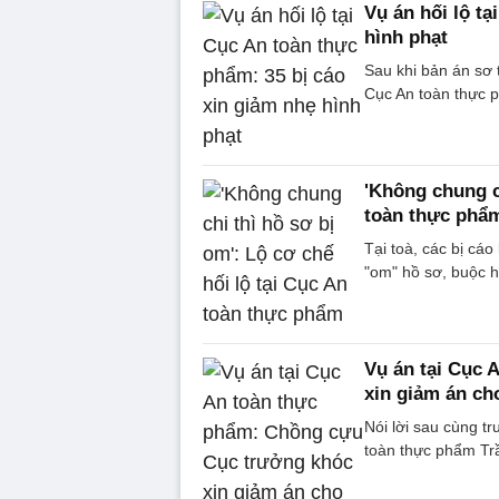
Vụ án hối lộ t
hình phạt
Sau khi bản án sơ 
Cục An toàn thực 
'Không chung ch
toàn thực phẩ
Tại toà, các bị cá
"om" hồ sơ, buộc họ
Vụ án tại Cục
xin giảm án ch
Nói lời sau cùng t
toàn thực phẩm Trầ