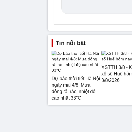
Tin nổi bật
XSTTH 3/8 - K
xổ số Huế hô
Dự báo thời tiết Hà Nội
3/8/2026
ngày mai 4/8: Mưa
dông rải rác, nhiệt độ
cao nhất 33°C