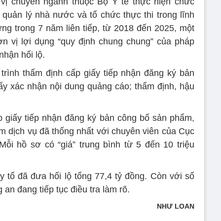
vị chuyên ngành thuộc Bộ Y tế thực hiện chức
uản lý nhà nước và tổ chức thực thi trong lĩnh
g trong 7 năm liên tiếp, từ 2018 đến 2025, một
ơn vị lợi dụng “quy định chung chung” của pháp
nhận hối lộ.
 trình thẩm định cấp giấy tiếp nhận đăng ký bản
ấy xác nhận nội dung quảng cáo; thẩm định, hậu
p giấy tiếp nhận đăng ký bản công bố sản phẩm,
m dịch vụ đã thống nhất với chuyên viên của Cục
 Mỗi hồ sơ có “giá” trung bình từ 5 đến 10 triệu
uy tố đã đưa hối lộ tổng 77,4 tỷ đồng. Còn với số
 an đang tiếp tục điều tra làm rõ.
NHƯ LOAN