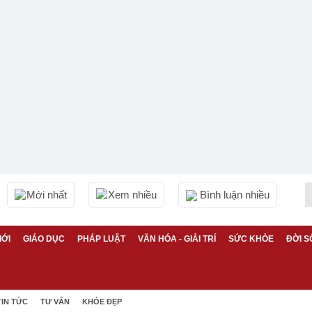
Mới nhất
Xem nhiều
Bình luận nhiều
IỚI
GIÁO DỤC
PHÁP LUẬT
VĂN HÓA - GIẢI TRÍ
SỨC KHỎE
ĐỜI S
TIN TỨC
TƯ VẤN
KHỎE ĐẸP