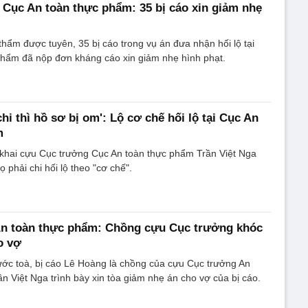
ại Cục An toàn thực phẩm: 35 bị cáo xin giảm nhẹ
thẩm được tuyên, 35 bị cáo trong vụ án đưa nhận hối lộ tại
phẩm đã nộp đơn kháng cáo xin giảm nhẹ hình phạt.
i thì hồ sơ bị om': Lộ cơ chế hối lộ tại Cục An
m
o khai cựu Cục trưởng Cục An toàn thực phẩm Trần Việt Nga
 phải chi hối lộ theo "cơ chế".
 An toàn thực phẩm: Chồng cựu Cục trưởng khóc
o vợ
rước toà, bị cáo Lê Hoàng là chồng của cựu Cục trưởng An
n Việt Nga trình bày xin tòa giảm nhẹ án cho vợ của bị cáo.