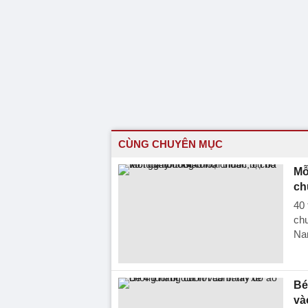
CÙNG CHUYÊN MỤC
Mỗ
ch
40 
chu
Na
Bé
và