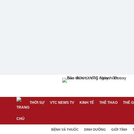
THỜI SỰ
VTC NEWS TV
KINH TẾ
THỂ THAO
THẾ G
BỆNH VÀ THUỐC
DINH DƯỠNG
GIỚI TÍNH