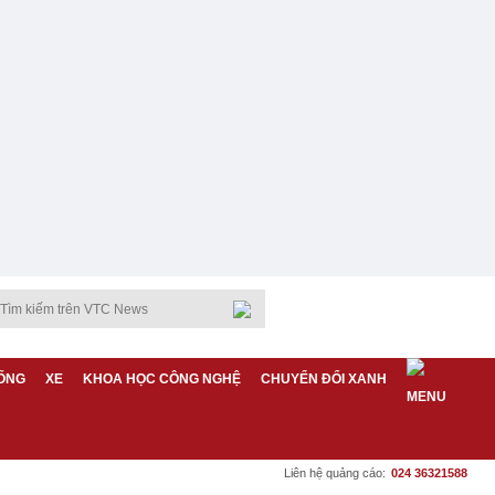
ỐNG
XE
KHOA HỌC CÔNG NGHỆ
CHUYỂN ĐỔI XANH
Liên hệ quảng cáo:
024 36321588