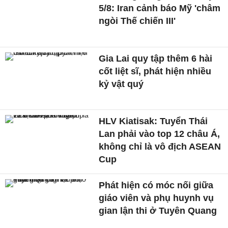
5/8: Iran cảnh báo Mỹ 'châm
ngòi Thế chiến III'
Gia Lai quy tập thêm 6 hài
cốt liệt sĩ, phát hiện nhiều
kỷ vật quý
HLV Kiatisak: Tuyển Thái
Lan phải vào top 12 châu Á,
không chỉ là vô địch ASEAN
Cup
Phát hiện có móc nối giữa
giáo viên và phụ huynh vụ
gian lận thi ở Tuyên Quang