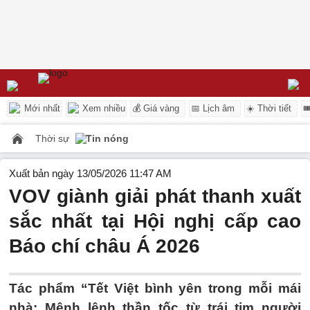
Mới nhất
Xem nhiều
💰 Giá vàng
📅 Lịch âm
☀️ Thời tiết

Thời sự
Tin nóng
Xuất bản ngày 13/05/2026 11:47 AM
VOV giành giải phát thanh xuất
sắc nhất tại Hội nghị cấp cao
Báo chí châu Á 2026
Tác phẩm “Tết Việt bình yên trong mỗi mái
nhà: Mệnh lệnh thần tốc từ trái tim người