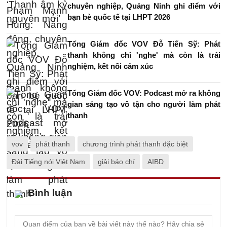
chuyên nghiệp, Quảng Ninh ghi điểm với
bạn bè quốc tế tại LHPT 2026
Tổng Giám đốc VOV Đỗ Tiến Sỹ: Phát
thanh không chỉ 'nghe' mà còn là trải
nghiệm, kết nối cảm xúc
Tổng Giám đốc VOV: Podcast mở ra không
gian sáng tạo vô tận cho người làm phát
thanh
vov
phát thanh
chương trình phát thanh đặc biệt
Đài Tiếng nói Việt Nam
giải báo chí
AIBD
Bình luận