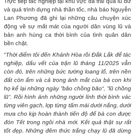
Trực tiếp tác nghiệp tại khu vực đã trải qua lũ dữ
và quá trình dựng nhà thần tốc, nhà báo Nguyễn
Lan Phương đã ghi lại những câu chuyện xúc
động về sự mất mát của người dân vùng lũ và
bản anh hùng ca thời bình của tình quân dân
bền chặt.
“
Thời điểm tôi đến Khánh Hòa rồi Đắk Lắk để tác
nghiệp, dấu vết của trận lũ tháng 11/2025 vẫn
còn đó, trên những bức tường loang lổ, trên nền
đất còn ẩm và cả trong ánh mắt của bà con khi
họ kể lại những ngày ”bão chồng bão“, ”lũ chồng
lũ“. Rồi hình ảnh những người lính thời bình vác
từng viên gạch, lợp từng tấm mái dưới nắng, dưới
mưa cho kịp hoàn thành tiến độ để bà con được
đón Tết trong ngôi nhà mới. Kết quả thật sự rất
tốt đẹp. Những đêm thức trắng chạy lũ đã dừng