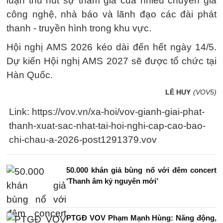
luận thu hút sự tham gia của nhiều chuyên gia
công nghệ, nhà báo và lãnh đạo các đài phát
thanh - truyền hình trong khu vực.
Hội nghị AMS 2026 kéo dài đến hết ngày 14/5.
Dự kiến Hội nghị AMS 2027 sẽ được tổ chức tại
Hàn Quốc.
LÊ HUY
(VOV5)
Link: https://vov.vn/xa-hoi/vov-gianh-giai-phat-
thanh-xuat-sac-nhat-tai-hoi-nghi-cap-cao-bao-
chi-chau-a-2026-post1291379.vov
50.000 khán giả bùng nổ với đêm concert
‘Thanh âm kỷ nguyên mới’
PTGĐ VOV Phạm Mạnh Hùng: Năng động,