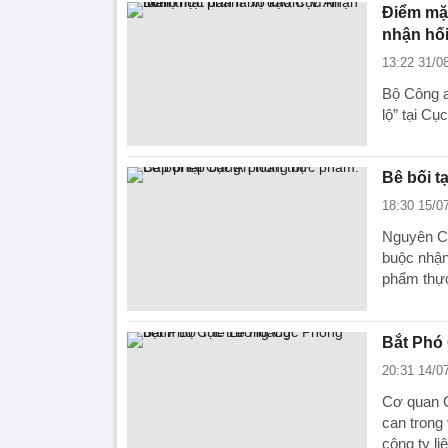
Điểm mặt
nhận hối
13:22 31/0
Bộ Công a
lộ” tại Cụ
Bê bối t
18:30 15/0
Nguyên C
buộc nhận
phẩm thự
Bắt Phó
20:31 14/0
Cơ quan C
can trong
công ty li