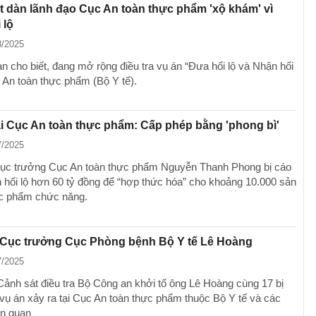
 dàn lãnh đạo Cục An toàn thực phẩm 'xộ khám' vì
 lộ
8/2025
n cho biết, đang mở rộng điều tra vụ án “Đưa hối lộ và Nhận hối
c An toàn thực phẩm (Bộ Y tế).
ại Cục An toàn thực phẩm: Cấp phép bằng 'phong bì'
7/2025
ục trưởng Cục An toàn thực phẩm Nguyễn Thanh Phong bị cáo
 hối lộ hơn 60 tỷ đồng để “hợp thức hóa” cho khoảng 10.000 sản
c phẩm chức năng.
 Cục trưởng Cục Phòng bệnh Bộ Y tế Lê Hoàng
7/2025
ảnh sát điều tra Bộ Công an khởi tố ông Lê Hoàng cùng 17 bị
 vụ án xảy ra tại Cục An toàn thực phẩm thuộc Bộ Y tế và các
ên quan