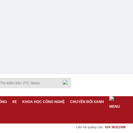
ỐNG
XE
KHOA HỌC CÔNG NGHỆ
CHUYỂN ĐỔI XANH
Liên hệ quảng cáo:
024 36321588