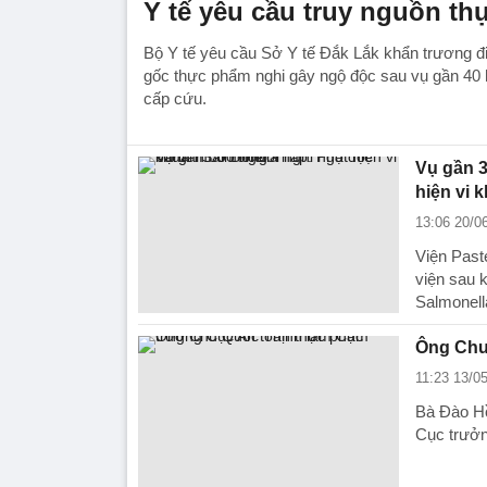
Y tế yêu cầu truy nguồn t
Bộ Y tế yêu cầu Sở Y tế Đắk Lắk khẩn trương điề
gốc thực phẩm nghi gây ngộ độc sau vụ gần 40 h
cấp cứu.
Vụ gần 
hiện vi 
13:06 20/0
Viện Pas
viện sau 
Salmonell
Ông Chu
11:23 13/0
Bà Đào Hồ
Cục trưởn