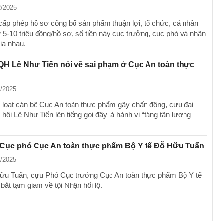
2/2025
ấp phép hồ sơ công bố sản phẩm thuận lợi, tổ chức, cá nhân
ừ 5-10 triệu đồng/hồ sơ, số tiền này cục trưởng, cục phó và nhân
ia nhau.
H Lê Như Tiến nói về sai phạm ở Cục An toàn thực
1/2025
ố loạt cán bộ Cục An toàn thực phẩm gây chấn động, cựu đại
hội Lê Như Tiến lên tiếng gọi đây là hành vi “táng tận lương
 Cục phó Cục An toàn thực phẩm Bộ Y tế Đỗ Hữu Tuấn
1/2025
u Tuấn, cựu Phó Cục trưởng Cục An toàn thực phẩm Bộ Y tế
, bắt tạm giam về tội Nhận hối lộ.