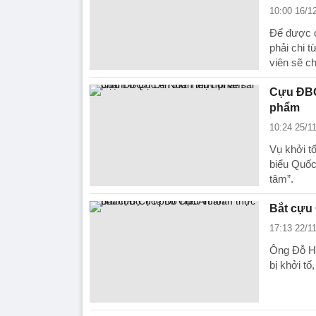
10:00 16/1
Để được c
phải chi t
viên sẽ ch
Cựu ĐBQ
phẩm
10:24 25/1
Vụ khởi t
biểu Quốc 
tâm”.
Bắt cựu
17:13 22/1
Ông Đỗ Hữ
bị khởi tố