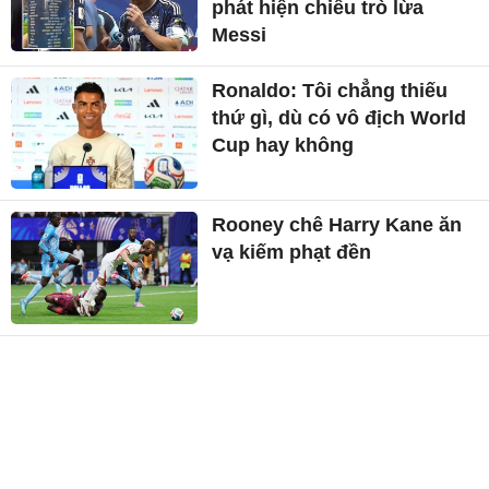
phát hiện chiêu trò lừa
Messi
Ronaldo: Tôi chẳng thiếu
thứ gì, dù có vô địch World
Cup hay không
Rooney chê Harry Kane ăn
vạ kiếm phạt đền