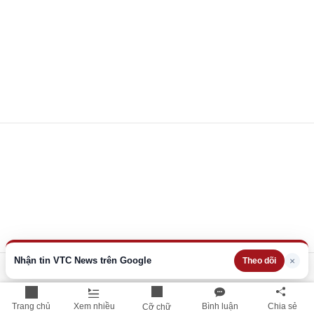
Nhận tin VTC News trên Google
×
Theo dõi
Trang chủ
Xem nhiều
Bình luận
Chia sẻ
Cỡ chữ