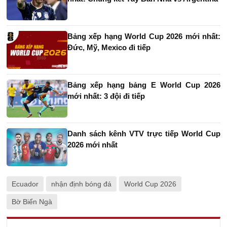
Bảng xếp hạng World Cup 2026 mới nhất:
Đức, Mỹ, Mexico đi tiếp
Bảng xếp hạng bảng E World Cup 2026
mới nhất: 3 đội đi tiếp
Danh sách kênh VTV trực tiếp World Cup
2026 mới nhất
Ecuador
nhận định bóng đá
World Cup 2026
Bờ Biển Ngà