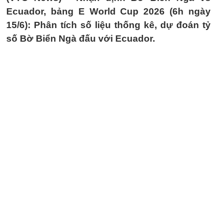
Ecuador, bảng E World Cup 2026 (6h ngày
15/6): Phân tích số liệu thống kê, dự đoán tỷ
số Bờ Biển Ngà đấu với Ecuador.