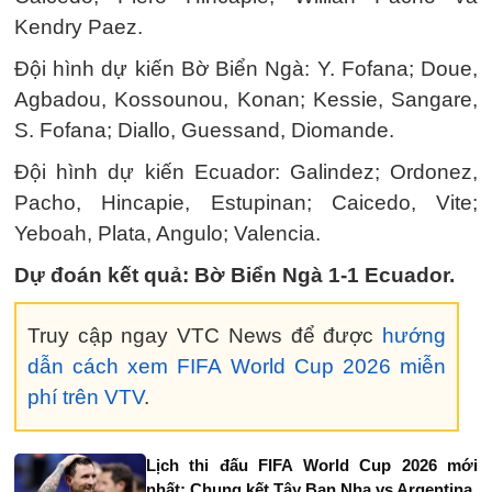
Kendry Paez.
Đội hình dự kiến Bờ Biển Ngà: Y. Fofana; Doue,
Agbadou, Kossounou, Konan; Kessie, Sangare,
S. Fofana; Diallo, Guessand, Diomande.
Đội hình dự kiến Ecuador: Galindez; Ordonez,
Pacho, Hincapie, Estupinan; Caicedo, Vite;
Yeboah, Plata, Angulo; Valencia.
Dự đoán kết quả: Bờ Biển Ngà 1-1 Ecuador.
Truy cập ngay VTC News để được
hướng
dẫn cách xem FIFA World Cup 2026 miễn
phí trên VTV
.
Lịch thi đấu FIFA World Cup 2026 mới
nhất: Chung kết Tây Ban Nha vs Argentina