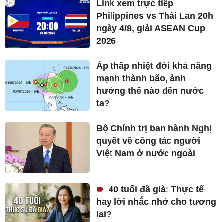
Link xem trực tiếp
Philippines vs Thái Lan 20h
ngày 4/8, giải ASEAN Cup
2026
Áp thấp nhiệt đới khả năng
mạnh thành bão, ảnh
hưởng thế nào đến nước
ta?
Bộ Chính trị ban hành Nghị
quyết về công tác người
Việt Nam ở nước ngoài
40 tuổi đã già: Thực tế
hay lời nhắc nhở cho tương
lai?