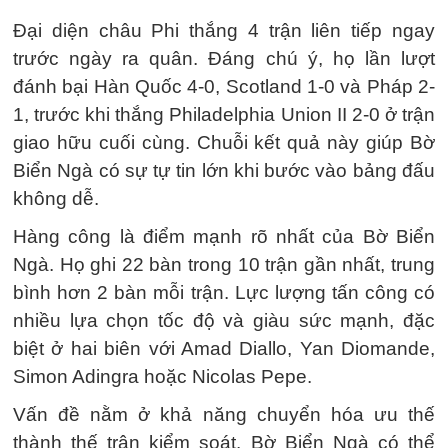
Đại diện châu Phi thắng 4 trận liên tiếp ngay
trước ngày ra quân. Đáng chú ý, họ lần lượt
đánh bại Hàn Quốc 4-0, Scotland 1-0 và Pháp 2-
1, trước khi thắng Philadelphia Union II 2-0 ở trận
giao hữu cuối cùng. Chuỗi kết quả này giúp Bờ
Biển Ngà có sự tự tin lớn khi bước vào bảng đấu
không dễ.
Hàng công là điểm mạnh rõ nhất của Bờ Biển
Ngà. Họ ghi 22 bàn trong 10 trận gần nhất, trung
bình hơn 2 bàn mỗi trận. Lực lượng tấn công có
nhiều lựa chọn tốc độ và giàu sức mạnh, đặc
biệt ở hai biên với Amad Diallo, Yan Diomande,
Simon Adingra hoặc Nicolas Pepe.
Vấn đề nằm ở khả năng chuyển hóa ưu thế
thành thế trận kiểm soát. Bờ Biển Ngà có thể