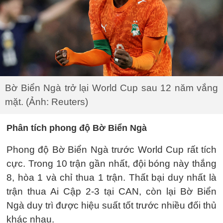
Bờ Biển Ngà trở lại World Cup sau 12 năm vắng
mặt. (Ảnh: Reuters)
Phân tích phong độ Bờ Biển Ngà
Phong độ Bờ Biển Ngà trước World Cup rất tích
cực. Trong 10 trận gần nhất, đội bóng này thắng
8, hòa 1 và chỉ thua 1 trận. Thất bại duy nhất là
trận thua Ai Cập 2-3 tại CAN, còn lại Bờ Biển
Ngà duy trì được hiệu suất tốt trước nhiều đối thủ
khác nhau.