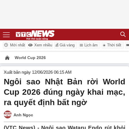
Mới nhất
Xem nhiều
💰 Giá vàng
📅 Lịch âm
☀️ Thời tiết

World Cup 2026
Xuất bản ngày 12/06/2026 06:15 AM
Ngôi sao Nhật Bản rời World
Cup 2026 đúng ngày khai mạc,
ra quyết định bất ngờ
Anh Ngọc
(VTC News) -
Ngôi sao Wataru Endo rút khỏi