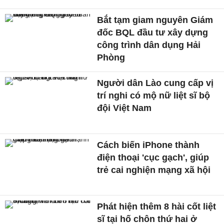
Bắt tạm giam nguyên Giám
đốc BQL đầu tư xây dựng
công trình dân dụng Hải
Phòng
Người dân Lào cung cấp vị
trí nghi có mộ nữ liệt sĩ bộ
đội Việt Nam
Cách biến iPhone thành
điện thoại 'cục gạch', giúp
trẻ cai nghiện mạng xã hội
Phát hiện thêm 8 hài cốt liệt
sĩ tại hố chôn thứ hai ở