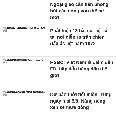
Ngoại giao cần tiên phong
hút các dòng vốn thế hệ
mới
Phát hiện 13 hài cốt liệt sĩ
tại nơi diễn ra trận chiến
đấu ác liệt năm 1972
HSBC: Việt Nam là điểm đến
FDI hấp dẫn hàng đầu thế
giới
Dự báo thời tiết miền Trung
ngày mai 5/8: Nắng nóng
xen kẽ mưa dông