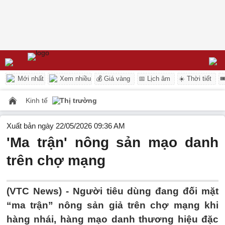
Mới nhất
Xem nhiều
💰 Giá vàng
📅 Lịch âm
☀️ Thời tiết

Kinh tế
Thị trường
Xuất bản ngày 22/05/2026 09:36 AM
'Ma trận' nông sản mạo danh
trên chợ mạng
(VTC News) -
Người tiêu dùng đang đối mặt
“ma trận” nông sản giả trên chợ mạng khi
hàng nhái, hàng mạo danh thương hiệu đặc