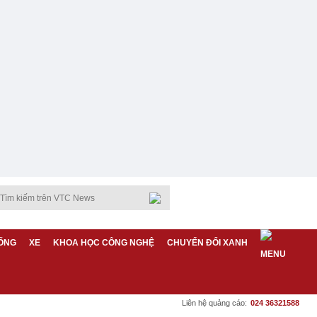
ỐNG
XE
KHOA HỌC CÔNG NGHỆ
CHUYỂN ĐỔI XANH
Liên hệ quảng cáo:
024 36321588