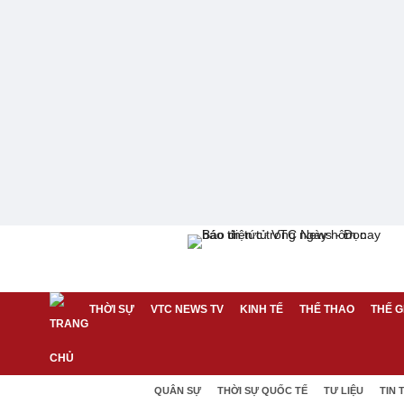
THỜI SỰ
VTC NEWS TV
KINH TẾ
THỂ THAO
THẾ G
QUÂN SỰ
THỜI SỰ QUỐC TẾ
TƯ LIỆU
TIN 