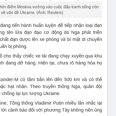
o thời điểm Moskva vướng vào cuộc đấu tranh sống còn
về vấn đề Ukraine. (Ảnh: Reuters)
đang tiến hành huấn luyện để tiếp nhận loại đạn
ng tên lửa đạn đạo cơ động do Nga phát triển
chất đạn dược lên xe phóng và bí mật di chuyển
uẩn bị phóng.
 cho thấy chiếc xe tải đang chạy xuyên qua khu
ính đang dỡ hàng. Hiện tại, chưa rõ hàng hóa họ
kander-M có tầm bắn lên đến 500 km và có thể
c hạt nhân. Theo truyền thông Nga, quân đội
chống lại lực lượng Ukraine.
ne, Tổng thống Vladimir Putin nhiều lần nhắc lại
lời cảnh báo đối với phương Tây không nên ủng