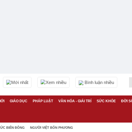
Mới nhất
Xem nhiều
Bình luận nhiều
IỚI
GIÁO DỤC
PHÁP LUẬT
VĂN HÓA - GIẢI TRÍ
SỨC KHỎE
ĐỜI S
TỨC BIỂN ĐÔNG
NGƯỜI VIỆT BỐN PHƯƠNG