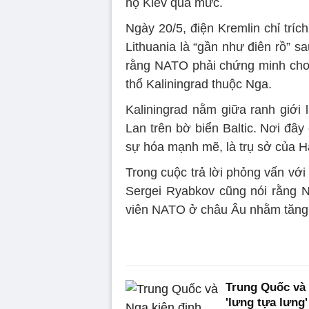
hộ Kiev quá mức.
Ngày 20/5, điện Kremlin chỉ trí
Lithuania là “gần như điên rồ” s
rằng NATO phải chứng minh cho 
thổ Kaliningrad thuộc Nga.
Kaliningrad nằm giữa ranh giới 
Lan trên bờ biển Baltic. Nơi đâ
sự hóa mạnh mẽ, là trụ sở của H
Trong cuộc trả lời phỏng vấn vớ
Sergei Ryabkov cũng nói rằng N
viên NATO ở châu Âu nhằm tăng 
Trung Quốc và 
'lưng tựa lưng'