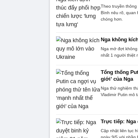
Theo truyền thông 
Bình nêu rõ, quan
chóng hơn.
Nga không kích
Nga mở đợt không k
nhất 1 người thiệt
Tổng thống Put
giới’ của Nga
Nga thử nghiệm thà
Vladimir Putin mô t
Trực tiếp: Nga
Cập nhật liên tục h
ngày 9/5 với phần 