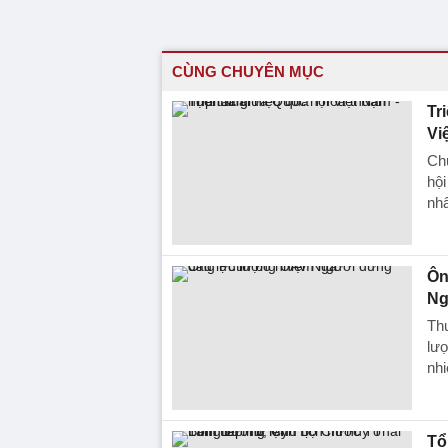
CÙNG CHUYÊN MỤC
Tr
Vi
Ch
hộ
nhâ
Ôn
Ng
Th
lượ
nhi
Tổ