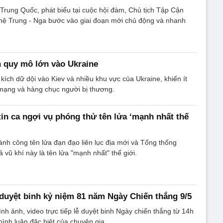
Trung Quốc, phát biểu tại cuộc hội đàm, Chủ tịch Tập Cận
 hệ Trung - Nga bước vào giai đoạn mới chủ động và nhanh
 quy mô lớn vào Ukraine
ích dữ dội vào Kiev và nhiều khu vực của Ukraine, khiến ít
 mạng và hàng chục người bị thương.
in ca ngợi vụ phóng thử tên lửa ‘mạnh nhất thế
nh công tên lửa đạn đạo liên lục địa mới và Tổng thống
ả vũ khí này là tên lửa "mạnh nhất" thế giới.
 duyệt binh kỷ niệm 81 năm Ngày Chiến thắng 9/5
ình ảnh, video trực tiếp lễ duyệt binh Ngày chiến thắng từ 14h
bình luận đặc biệt của chuyên gia.