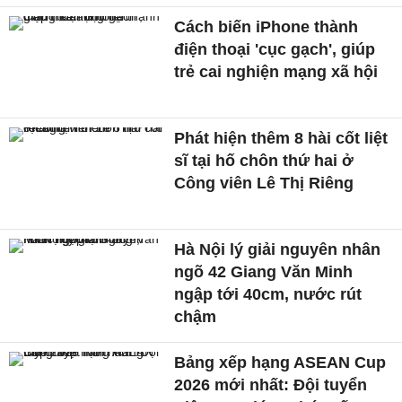
Cách biến iPhone thành
điện thoại 'cục gạch', giúp
trẻ cai nghiện mạng xã hội
Phát hiện thêm 8 hài cốt liệt
sĩ tại hố chôn thứ hai ở
Công viên Lê Thị Riêng
Hà Nội lý giải nguyên nhân
ngõ 42 Giang Văn Minh
ngập tới 40cm, nước rút
chậm
Bảng xếp hạng ASEAN Cup
2026 mới nhất: Đội tuyển