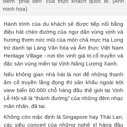
điểm “phải đến” của thực khách quốc tế. (Ảnh
minh họa)
Hành trình của du khách sẽ được tiếp nối bằng
điệu hát chèo đường của ngư dân vùng vịnh và
hương thơm nức mũi của món chả mực Hạ Long
trứ danh tại Làng Văn hóa và Ẩm thực Việt Nam
Heritage Village - nơi tôn vinh giá trị cổ truyền và
đặc sản vùng miền tại Vịnh Năng Lượng Xanh.
Nếu không gian nhà hát là nơi để những thanh
âm cổ truyền lắng đọng thì sân khấu ngoài trời
view biển 60.000 chỗ hàng đầu thế giới tại Vịnh
Lễ Hội sẽ là “thánh đường” của những đêm nhạc
mãn nhãn, đã tai.
Không còn mặc định là Singapore hay Thái Lan,
các siêu concert của những nghệ sĩ hàng đầu