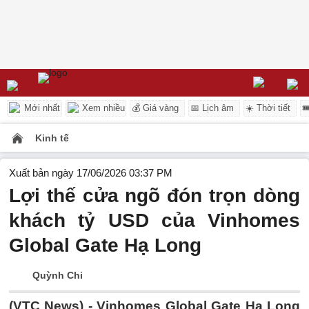
Mới nhất
Xem nhiều
💰 Giá vàng
📅 Lịch âm
☀️ Thời tiết

Kinh tế
Xuất bản ngày 17/06/2026 03:37 PM
Lợi thế cửa ngõ đón trọn dòng
khách tỷ USD của Vinhomes
Global Gate Hạ Long
Quỳnh Chi
(VTC News) -
Vinhomes Global Gate Hạ Long