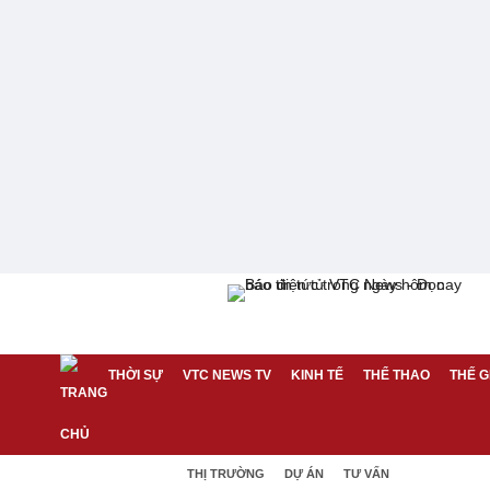
THỜI SỰ
VTC NEWS TV
KINH TẾ
THỂ THAO
THẾ G
THỊ TRƯỜNG
DỰ ÁN
TƯ VẤN