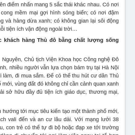
ên điểm nhấn mang 5 sắc thái khác nhau. Có nơi
 cong mềm mại gợi hình sóng biển; có nơi đậm
g và hàng dừa xanh; có không gian lại sôi động
ỗi tiện ích vận động ngoài trời…
c khách hàng Thủ đô bằng chất lượng sống
Nguyên, Chủ tịch Viện Khoa học Công nghệ Đô
anh, nhiều người vẫn lựa chọn bám trụ tại Hà Nội
 đi làm, đi mua sắm. Để có thể thu hút cư dân Thủ
ố mới, vùng đất đó không chỉ cần cảnh quan xanh
ải sở hữu đầy đủ tiện ích giáo dục, thương mại,
u hướng tới mục tiêu kiến tạo một thành phố mới,
ch vali đến và an cư lâu dài. Với mạng lưới 38
u, con trẻ có thể tự đi bộ hoặc đạp xe tới trường