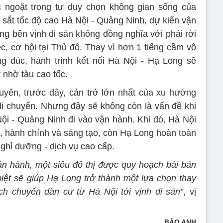
c ngoặt trong tư duy chọn không gian sống của
sắt tốc độ cao Hà Nội - Quảng Ninh, dự kiến vận
ng bên vịnh di sản không đồng nghĩa với phải rời
c, cơ hội tại Thủ đô. Thay vì hơn 1 tiếng cầm vô
g đúc, hành trình kết nối Hà Nội - Hạ Long sẽ
 nhờ tàu cao tốc.
n, trước đây, cản trở lớn nhất của xu hướng
 di chuyển. Nhưng đây sẽ không còn là vấn đề khi
ội - Quảng Ninh đi vào vận hành. Khi đó, Hà Nội
àm, hành chính và sáng tạo, còn Hạ Long hoàn toàn
nghỉ dưỡng - dịch vụ cao cấp.
vận hành, một siêu đô thị được quy hoạch bài bản
biệt sẽ giúp Hạ Long trở thành một lựa chọn thay
ch chuyển dân cư từ Hà Nội tới vịnh di sản”
, vị
BẢO ANH