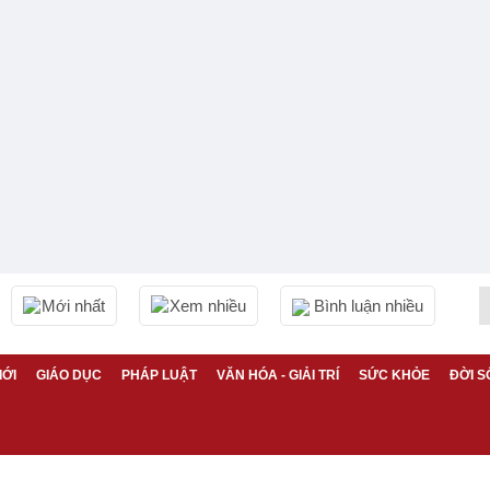
Mới nhất
Xem nhiều
Bình luận nhiều
IỚI
GIÁO DỤC
PHÁP LUẬT
VĂN HÓA - GIẢI TRÍ
SỨC KHỎE
ĐỜI S