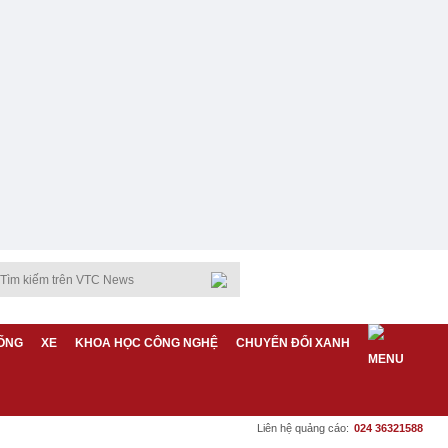
ỐNG
XE
KHOA HỌC CÔNG NGHỆ
CHUYỂN ĐỔI XANH
Liên hệ quảng cáo:
024 36321588