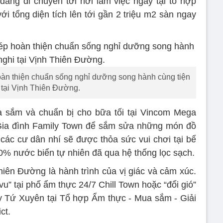
àng di chuyển tới nơi làm việc ngay tại tổ hợp
ới tổng diện tích lên tới gần 2 triệu m2 sàn ngay
àn thiện chuẩn sống nghỉ dưỡng song hành cùng tiện
 tại Vịnh Thiên Đường.
a sắm và chuẩn bị cho bữa tối tại Vincom Mega
 Gia đình Family Town để sắm sửa những món đồ
 các cư dân nhí sẽ được thỏa sức vui chơi tại bể
0% nước biển tự nhiên đã qua hệ thống lọc sạch.
hiên Đường là hành trình của vị giác và cảm xúc.
vu” tại phố ẩm thực 24/7 Chill Town hoặc “đổi gió”
ay Tứ Xuyên tại Tổ hợp Ẩm thực - Mua sắm - Giải
ct.