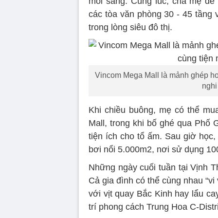
mỗi sáng. Cùng lúc, cha mẹ dễ d
các tòa văn phòng 30 - 45 tầng v
trong lòng siêu đô thị.
Vincom Mega Mall là mảnh ghép ho
nghi
Khi chiều buông, mẹ có thể mu
Mall, trong khi bố ghé qua Phố
tiện ích cho tổ ấm. Sau giờ học,
bơi nổi 5.000m2, nơi sử dụng 10
Những ngày cuối tuần tại Vịnh T
Cả gia đình có thể cùng nhau “vi 
với vịt quay Bắc Kinh hay lẩu c
trí phong cách Trung Hoa C-Distri