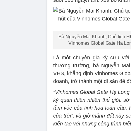
suốt 365 ngày/năm, xóa bỏ khái 
Bà Nguyễn Mai Khanh, Chủ tịch H
Vinhomes Global Gate Hạ Long 
Là một chuyên gia kỳ cựu với 
thương trường, bà Nguyễn Ma
VHS, khẳng định Vinhomes Global
doanh, trở thành một di sản để đời
“Vinhomes Global Gate Hạ Long sở
kỳ quan thiên nhiên thế giới, s
tầm vóc của tinh hoa toàn cầu. 
của trời“, và giờ mảnh đất này 
kiến tạo với những công trình biể