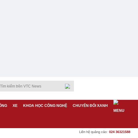
ỐNG
XE
KHOA HỌC CÔNG NGHỆ
CHUYỂN ĐỔI XANH
Liên hệ quảng cáo:
024 36321588