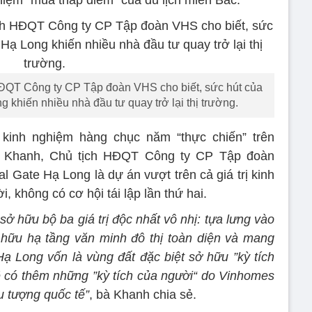
niệm “mùa thấp điểm” của du lịch miền Bắc.
ĐQT Công ty CP Tập đoàn VHS cho biết, sức hút của
khiến nhiều nhà đầu tư quay trở lại thị trường.
kinh nghiệm hàng chục năm “thực chiến” trên
i Khanh, Chủ tịch HĐQT Công ty CP Tập đoàn
 Gate Hạ Long là dự án vượt trên cả giá trị kinh
, không có cơ hội tái lập lần thứ hai.
 hữu bộ ba giá trị độc nhất vô nhị: tựa lưng vào
ở hữu hạ tầng văn minh đô thị toàn diện và mang
Hạ Long vốn là vùng đất đặc biệt sở hữu ”kỳ tích
sẽ có thêm những ”kỳ tích của người“ do Vinhomes
u tượng quốc tế”
, bà Khanh chia sẻ.