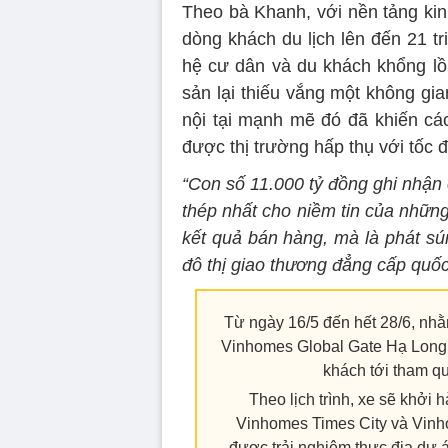
Theo bà Khanh, với nền tảng kin
dòng khách du lịch lên đến 21 t
hệ cư dân và du khách khổng lồ,
sản lại thiếu vắng một không gi
nội tại mạnh mẽ đó đã khiến c
được thị trường hấp thụ với tốc đ
“Con số 11.000 tỷ đồng ghi nhận c
thép nhất cho niềm tin của nhữn
kết quả bán hàng, mà là phát s
đô thị giao thương đẳng cấp quốc
Từ ngày 16/5 đến hết 28/6, nhằ
Vinhomes Global Gate Hạ Long, 
khách tới tham qu
Theo lịch trình, xe sẽ khởi
Vinhomes Times City và Vinh
được trải nghiệm thực địa dự 