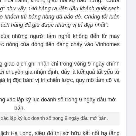
n Tica Land, không giấu nổi sự hào hứng:
“Chưa
ng“ như vậy.
Giỏ hàng ra đến đâu khách quét sạch
ho khách thì bảng hàng đã báo đỏ. Chúng tôi luôn
hách hàng để giữ được những vị trí đẹp nhất”.
” của những người làm nghề không đến từ may
c nóng của dòng tiền đang chảy vào Vinhomes
g giao dịch ghi nhận chỉ trong vòng 9 ngày chính
i chuyên gia nhận định, đây là kết quả tất yếu từ
iá trị độc bản: vị trí chiến lược, quy mô tầm cỡ và
ác lập kỷ lục doanh số trong 9 ngày đầu mở bán.
lịch Hạ Long, siêu đô thị sở hữu kết nối hạ tầng