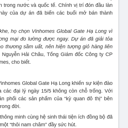
trong nước và quốc tế. Chính vị trí đón đầu làn
này của dự án đã biến các buổi mở bán thành
t khe, họ chọn Vinhomes Global Gate Hạ Long vì
ương mại đo lường được ngay. Dự án đã giải tỏa
o thương sầm uất, nên hiện tượng giỏ hàng liên
g Nguyễn Hải Châu, Tổng Giám đốc Công ty CP
es, cho biết.
Vinhomes Global Gate Hạ Long khiến sự kiện đào
 các đại lý ngày 15/5 không còn chỗ trống. Với
ân phối các sản phẩm của “kỳ quan đô thị” bên
trong đời.
thông minh cùng hệ sinh thái tiện ích đồng bộ đã
 một “thỏi nam châm” đầy sức hút.