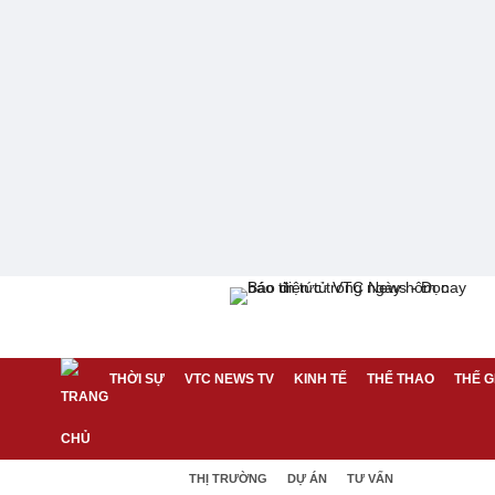
THỜI SỰ
VTC NEWS TV
KINH TẾ
THỂ THAO
THẾ G
THỊ TRƯỜNG
DỰ ÁN
TƯ VẤN