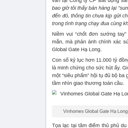
vấn tại Công ty CP Bất động sả
bao giờ tôi thấy bán hàng lại ”su
đến đó, thông tin chưa kịp gửi c
trong tình trạng chạy đua cùng k
Niềm vui “chốt đơn sướng tay
mắn, mà phản ánh chính xác sứ
Global Gate Hạ Long.
Con số kỷ lục hơn 11.000 tỷ đồn
là minh chứng cho sức hút ấy. Giớ
một “siêu phẩm” hội tụ đủ bộ ba g
tầm nhìn giao thương toàn cầu.
Vinhomes Global Gate Hạ Long x
Tọa lạc tại tâm điểm thủ phủ du 