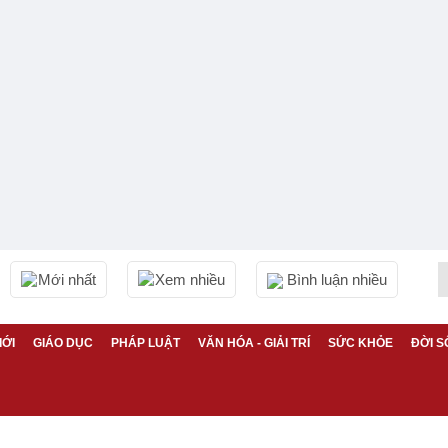
Mới nhất
Xem nhiều
Bình luận nhiều
IỚI
GIÁO DỤC
PHÁP LUẬT
VĂN HÓA - GIẢI TRÍ
SỨC KHỎE
ĐỜI S