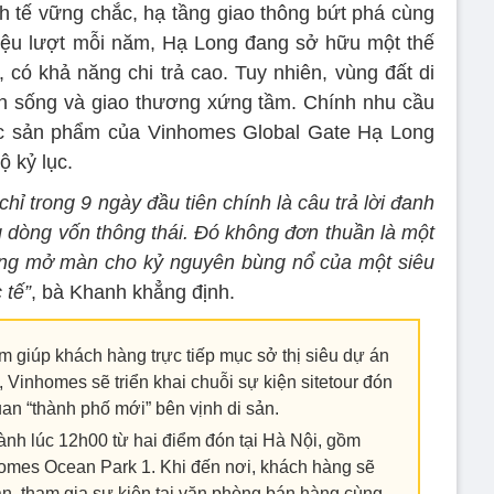
h tế vững chắc, hạ tầng giao thông bứt phá cùng
riệu lượt mỗi năm, Hạ Long đang sở hữu một thế
 có khả năng chi trả cao. Tuy nhiên, vùng đất di
an sống và giao thương xứng tầm. Chính nhu cầu
ác sản phẩm của Vinhomes Global Gate Hạ Long
ộ kỷ lục.
hỉ trong 9 ngày đầu tiên chính là câu trả lời đanh
g dòng vốn thông thái. Đó không đơn thuần là một
úng mở màn cho kỷ nguyên bùng nổ của một siêu
 tế”
, bà Khanh khẳng định.
m giúp khách hàng trực tiếp mục sở thị siêu dự án
Vinhomes sẽ triển khai chuỗi sự kiện sitetour đón
an “thành phố mới” bên vịnh di sản.
 hành lúc 12h00 từ hai điểm đón tại Hà Nội, gồm
omes Ocean Park 1. Khi đến nơi, khách hàng sẽ
án, tham gia sự kiện tại văn phòng bán hàng cùng