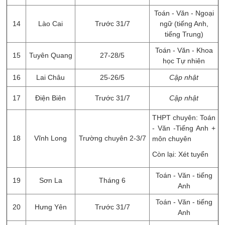
Toán - Văn - Ngoại
14
Lào Cai
Trước 31/7
ngữ (tiếng Anh,
tiếng Trung)
Toán - Văn - Khoa
15
Tuyên Quang
27-28/5
học Tự nhiên
16
Lai Châu
25-26/5
Cập nhật
17
Điện Biên
Trước 31/7
Cập nhật
THPT chuyên: Toán
- Văn -Tiếng Anh +
18
Vĩnh Long
Trường chuyên 2-3/7
môn chuyên
Còn lại: Xét tuyển
Toán - Văn - tiếng
19
Sơn La
Tháng 6
Anh
Toán - Văn - tiếng
20
Hưng Yên
Trước 31/7
Anh