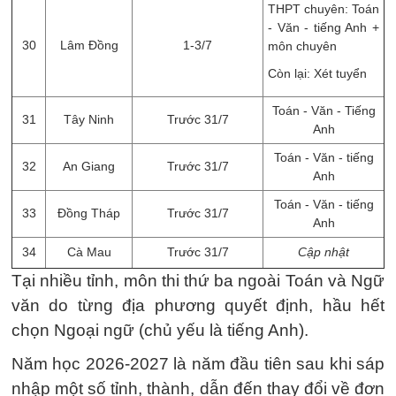
THPT chuyên: Toán
- Văn - tiếng Anh +
30
Lâm Đồng
1-3/7
môn chuyên
Còn lại: Xét tuyển
Toán - Văn - Tiếng
31
Tây Ninh
Trước 31/7
Anh
Toán - Văn - tiếng
32
An Giang
Trước 31/7
Anh
Toán - Văn - tiếng
33
Đồng Tháp
Trước 31/7
Anh
34
Cà Mau
Trước 31/7
Cập nhật
Tại nhiều tỉnh, môn thi thứ ba ngoài Toán và Ngữ
văn do từng địa phương quyết định, hầu hết
chọn Ngoại ngữ (chủ yếu là tiếng Anh).
Năm học 2026-2027 là năm đầu tiên sau khi sáp
nhập một số tỉnh, thành, dẫn đến thay đổi về đơn