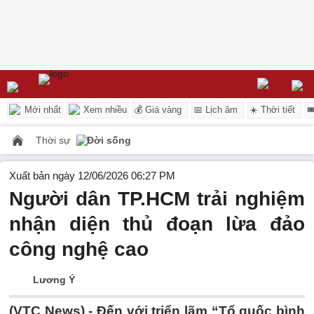
Mới nhất
Xem nhiều
💰 Giá vàng
📅 Lịch âm
☀️ Thời tiết

Thời sự
Đời sống
Xuất bản ngày 12/06/2026 06:27 PM
Người dân TP.HCM trải nghiệm
nhận diện thủ đoạn lừa đảo
công nghệ cao
Lương Ý
(VTC News) -
Đến với triển lãm “Tổ quốc bình