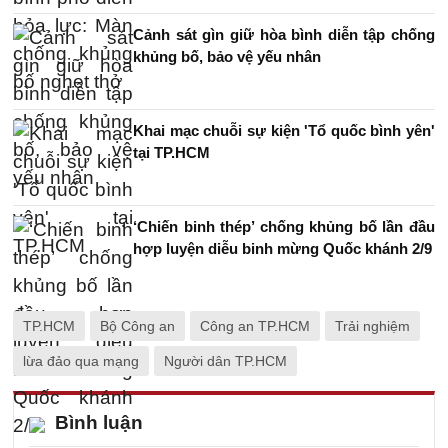
Cảnh sát gìn giữ hòa bình diễn tập chống
khủng bố, bảo vệ yếu nhân
Khai mạc chuỗi sự kiện 'Tổ quốc bình yên'
tại TP.HCM
‘Chiến binh thép’ chống khủng bố lần đầu
hợp luyện diễu binh mừng Quốc khánh 2/9
TP.HCM
Bộ Công an
Công an TP.HCM
Trải nghiệm
lừa đảo qua mạng
Người dân TP.HCM
Bình luận