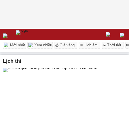
Mới nhất
Xem nhiều
💰 Giá vàng
📅 Lịch âm
☀️ Thời tiết

lịch thi