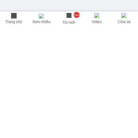
14+
Trang chủ
Xem nhiều
Video
Chia sẻ
Tin mới
THÔNG TIN HỮU ÍCH
Cập nhật nhanh các thông tin được quan tâm mỗi ngày
Lịch âm hôm nay