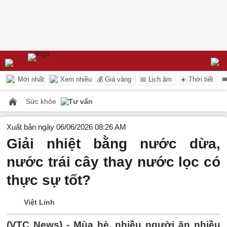
Mới nhất
Xem nhiều
💰 Giá vàng
📅 Lịch âm
☀️ Thời tiết

Sức khỏe
Tư vấn
Xuất bản ngày 06/06/2026 08:26 AM
Giải nhiệt bằng nước dừa,
nước trái cây thay nước lọc có
thực sự tốt?
Việt Linh
(VTC News) -
Mùa hè, nhiều người ăn nhiều