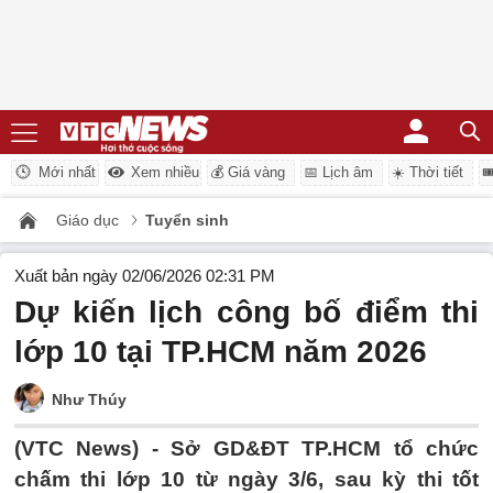
Mới nhất
Xem nhiều
💰 Giá vàng
📅 Lịch âm
☀️ Thời tiết

Giáo dục
Tuyển sinh
Xuất bản ngày 02/06/2026 02:31 PM
Dự kiến lịch công bố điểm thi
lớp 10 tại TP.HCM năm 2026
Như Thúy
(VTC News) -
Sở GD&ĐT TP.HCM tổ chức
chấm thi lớp 10 từ ngày 3/6, sau kỳ thi tốt