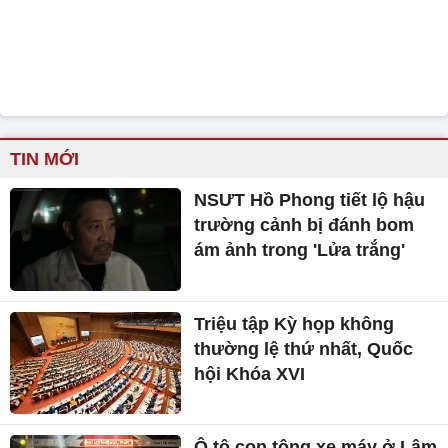
TIN MỚI
NSƯT Hồ Phong tiết lộ hậu
trường cảnh bị đánh bom
ám ảnh trong 'Lửa trắng'
Triệu tập Kỳ họp không
thường lệ thứ nhất, Quốc
hội Khóa XVI
Ô tô con tông xe máy ở Lâm