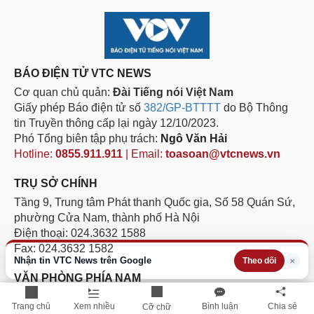
BÁO ĐIỆN TỬ VTC NEWS
Cơ quan chủ quản:
Đài Tiếng nói Việt Nam
Giấy phép Báo điện tử số
382/GP-BTTTT
do Bộ Thông
tin Truyền thông cấp lại ngày 12/10/2023.
Phó Tổng biên tập phụ trách:
Ngô Văn Hải
Hotline:
0855.911.911
| Email:
toasoan@vtcnews.vn
TRỤ SỞ CHÍNH
Tầng 9, Trung tâm Phát thanh Quốc gia, Số 58 Quán Sứ,
phường Cửa Nam, thành phố Hà Nội
Điện thoại: 024.3632 1588
Fax: 024.3632 1582
Nhận tin VTC News trên Google
×
Theo dõi
VĂN PHÒNG PHÍA NAM
Lầu 11, tòa nhà VOV, số 7, đường Nguyễn Thị Minh Khai,
Trang chủ
Xem nhiều
Bình luận
Chia sẻ
Cỡ chữ
phường Sài Gòn, Thành phố Hồ Chí Minh.