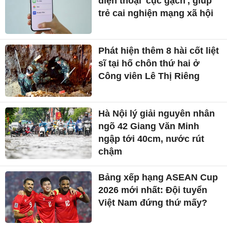
điện thoại 'cục gạch', giúp
trẻ cai nghiện mạng xã hội
Phát hiện thêm 8 hài cốt liệt
sĩ tại hố chôn thứ hai ở
Công viên Lê Thị Riêng
Hà Nội lý giải nguyên nhân
ngõ 42 Giang Văn Minh
ngập tới 40cm, nước rút
chậm
Bảng xếp hạng ASEAN Cup
2026 mới nhất: Đội tuyển
Việt Nam đứng thứ mấy?