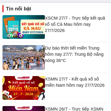
Tin nổi bật
XSCM 27/7 - Trực tiếp kết quả
xổ số Cà Mau hôm nay
27/7/2026
Dự báo thời tiết miền Trung
hôm nay 27/7: Trung Bộ nắng
nóng 36°C
XSMN 27/7 - Kết quả xổ số
miền Nam hôm nay 27/7/2026
XSMN 26/7 - Trực tiếp XSMN