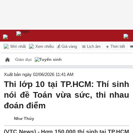
Mới nhất
Xem nhiều
💰 Giá vàng
📅 Lịch âm
☀️ Thời tiết

Giáo dục
Tuyển sinh
Xuất bản ngày 02/06/2026 11:41 AM
Thi lớp 10 tại TP.HCM: Thí sinh
nói đề Toán vừa sức, thi nhau
đoán điểm
Như Thúy
(VTC News) -
Hơn 150.000 thí sinh tại TP.HCM