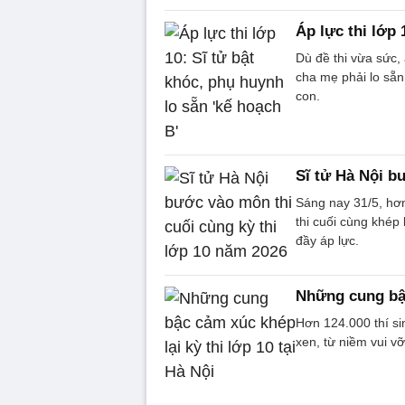
Áp lực thi lớp 
Dù đề thi vừa sức, 
cha mẹ phải lo sẵn
con.
Sĩ tử Hà Nội b
Sáng nay 31/5, hơn
thi cuối cùng khép
đầy áp lực.
Những cung bậc
Hơn 124.000 thí si
xen, từ niềm vui v