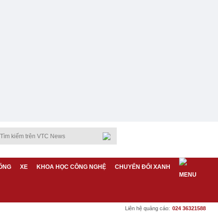
ỐNG
XE
KHOA HỌC CÔNG NGHỆ
CHUYỂN ĐỔI XANH
Liên hệ quảng cáo:
024 36321588