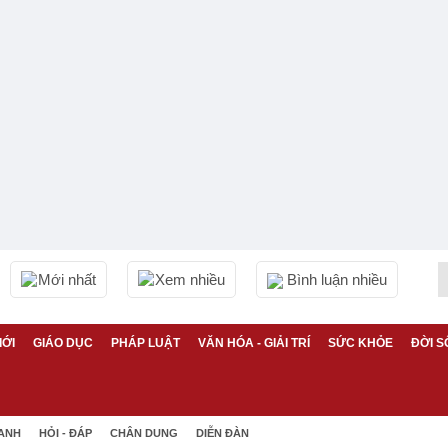
Mới nhất
Xem nhiều
Bình luận nhiều
IỚI
GIÁO DỤC
PHÁP LUẬT
VĂN HÓA - GIẢI TRÍ
SỨC KHỎE
ĐỜI S
 ANH
HỎI - ĐÁP
CHÂN DUNG
DIỄN ĐÀN