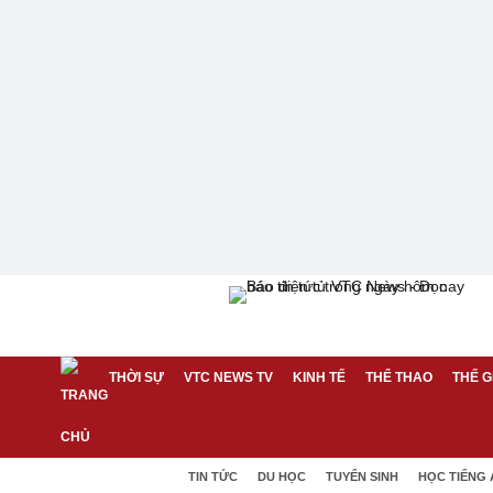
THỜI SỰ
VTC NEWS TV
KINH TẾ
THỂ THAO
THẾ G
TIN TỨC
DU HỌC
TUYỂN SINH
HỌC TIẾNG