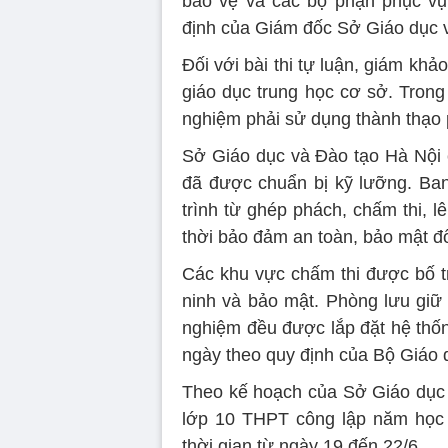
bảo vệ và các bộ phận phục vụ
định của Giám đốc Sở Giáo dục 
Đối với bài thi tự luận, giám kh
giáo dục trung học cơ sở. Trong
nghiệm phải sử dụng thành thạo 
Sở Giáo dục và Đào tạo Hà Nội c
đã được chuẩn bị kỹ lưỡng. Ban
trình từ ghép phách, chấm thi, l
thời bảo đảm an toàn, bảo mật đối
Các khu vực chấm thi được bố tr
ninh và bảo mật. Phòng lưu giữ 
nghiệm đều được lắp đặt hệ thốn
ngày theo quy định của Bộ Giáo 
Theo kế hoạch của Sở Giáo dục v
lớp 10 THPT công lập năm học 
thời gian từ ngày 19 đến 22/6.