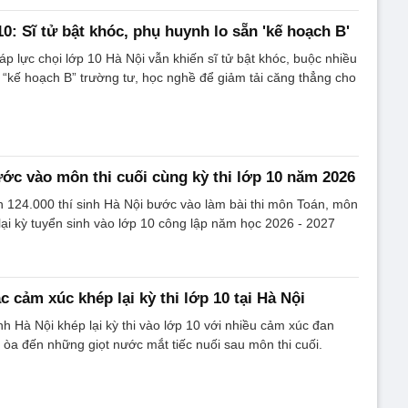
10: Sĩ tử bật khóc, phụ huynh lo sẵn 'kế hoạch B'
áp lực chọi lớp 10 Hà Nội vẫn khiến sĩ tử bật khóc, buộc nhiều
 “kế hoạch B” trường tư, học nghề để giảm tải căng thẳng cho
ước vào môn thi cuối cùng kỳ thi lớp 10 năm 2026
 124.000 thí sinh Hà Nội bước vào làm bài thi môn Toán, môn
 lại kỳ tuyển sinh vào lớp 10 công lập năm học 2026 - 2027
 cảm xúc khép lại kỳ thi lớp 10 tại Hà Nội
nh Hà Nội khép lại kỳ thi vào lớp 10 với nhiều cảm xúc đan
ỡ òa đến những giọt nước mắt tiếc nuối sau môn thi cuối.