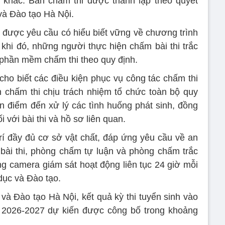
 khác. Ban chấm thi được thành lập theo quyết
và Đào tạo Hà Nội.
ảo được yêu cầu có hiểu biết vững về chương trình
 khi đó, những người thực hiện chấm bài thi trắc
phần mềm chấm thi theo quy định.
ho biết các điều kiện phục vụ công tác chấm thi
 chấm thi chịu trách nhiệm tổ chức toàn bộ quy
ên điểm đến xử lý các tình huống phát sinh, đồng
 với bài thi và hồ sơ liên quan.
í đầy đủ cơ sở vật chất, đáp ứng yêu cầu về an
bài thi, phòng chấm tự luận và phòng chấm trắc
g camera giám sát hoạt động liên tục 24 giờ mỗi
dục và Đào tạo.
à Đào tạo Hà Nội, kết quả kỳ thi tuyển sinh vào
2026-2027 dự kiến được công bố trong khoảng