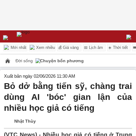
Mới nhất
Xem nhiều
💰 Giá vàng
📅 Lịch âm
☀️ Thời tiết

Đời sống
Chuyện bốn phương
Xuất bản ngày 02/06/2026 11:30 AM
Bỏ dở bằng tiến sỹ, chàng trai
dùng AI 'bóc' gian lận của
nhiều học giả có tiếng
Nhật Thùy
(VTC News) -
Nhiều học giả có tiếng ở Trung