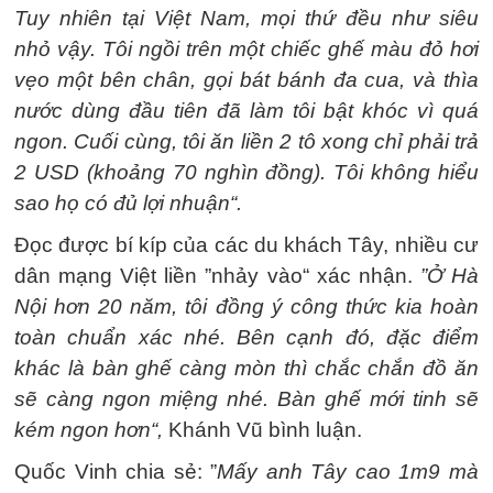
Tuy nhiên tại Việt Nam, mọi thứ đều như siêu
nhỏ vậy. Tôi ngồi trên một chiếc ghế màu đỏ hơi
vẹo một bên chân, gọi bát bánh đa cua, và thìa
nước dùng đầu tiên đã làm tôi bật khóc vì quá
ngon. Cuối cùng, tôi ăn liền 2 tô xong chỉ phải trả
2 USD (khoảng 70 nghìn đồng). Tôi không hiểu
sao họ có đủ lợi nhuận“.
Đọc được bí kíp của các du khách Tây, nhiều cư
dân mạng Việt liền ”nhảy vào“ xác nhận.
”Ở Hà
Nội hơn 20 năm, tôi đồng ý công thức kia hoàn
toàn chuẩn xác nhé. Bên cạnh đó, đặc điểm
khác là bàn ghế càng mòn thì chắc chắn đồ ăn
sẽ càng ngon miệng nhé. Bàn ghế mới tinh sẽ
kém ngon hơn“,
Khánh Vũ bình luận.
Quốc Vinh chia sẻ: ”
Mấy anh Tây cao 1m9 mà