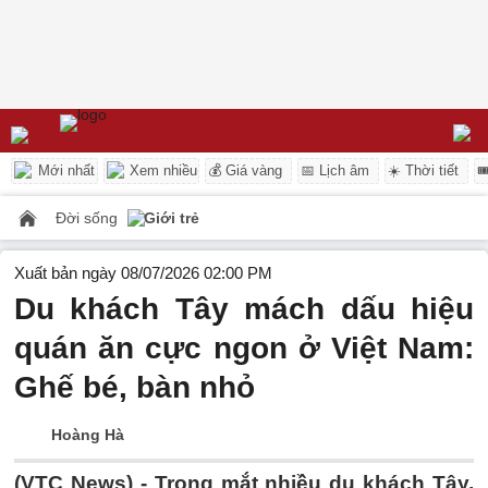
Mới nhất
Xem nhiều
💰 Giá vàng
📅 Lịch âm
☀️ Thời tiết

Đời sống
Giới trẻ
Xuất bản ngày 08/07/2026 02:00 PM
Du khách Tây mách dấu hiệu
quán ăn cực ngon ở Việt Nam:
Ghế bé, bàn nhỏ
Hoàng Hà
(VTC News) -
Trong mắt nhiều du khách Tây,