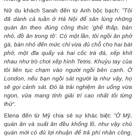
Nữ du khách Sarah đến từ Anh bộc bạch:
”Tôi
đã dành cả tuần ở Hà Nội để săn lùng những
quán ăn theo đúng công thức ’ghế thấp, bàn
nhỏ, đồ ăn trong tô‘. Có một lần, tôi ngồi ăn phở
gà, bàn nhỏ đến mức chỉ vừa đủ chỗ cho hai bát
phở, một đĩa quẩy và hai cốc trà đá, xếp khít
nhau như trò chơi xếp hình Tetris. Khuỷu tay của
tôi liên tục chạm vào người ngồi bên cạnh. Ở
London, nếu bạn ngồi sát người lạ như vậy, họ
sẽ gọi cảnh sát. Đó là trải nghiệm ăn uống vừa
ngon, vừa mang tính giải trí cao nhất tôi từng
thử“.
Elena đến từ Mỹ chia sẻ sự khác biệt:
”Ở Mỹ,
quán ăn và suất ăn đều khổng lồ, như vậy chủ
quán mới có đủ lợi nhuận để trả phí nhân công.