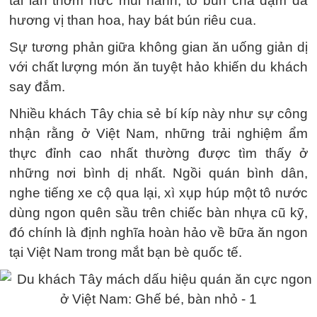
tái lăn thơm nức mùi hành, tô bún chả đậm đà
hương vị than hoa, hay bát bún riêu cua.
Sự tương phản giữa không gian ăn uống giản dị
với chất lượng món ăn tuyệt hảo khiến du khách
say đắm.
Nhiều khách Tây chia sẻ bí kíp này như sự công
nhận rằng ở Việt Nam, những trải nghiệm ẩm
thực đỉnh cao nhất thường được tìm thấy ở
những nơi bình dị nhất. Ngồi quán bình dân,
nghe tiếng xe cộ qua lại, xì xụp húp một tô nước
dùng ngon quên sầu trên chiếc bàn nhựa cũ kỹ,
đó chính là định nghĩa hoàn hảo về bữa ăn ngon
tại Việt Nam trong mắt bạn bè quốc tế.