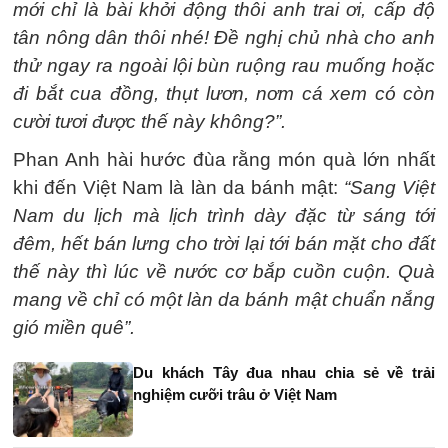
mới chỉ là bài khởi động thôi anh trai ơi, cấp độ
tân nông dân thôi nhé! Đề nghị chủ nhà cho anh
thử ngay ra ngoài lội bùn ruộng rau muống hoặc
đi bắt cua đồng, thụt lươn, nơm cá xem có còn
cười tươi được thế này không?”.
Phan Anh hài hước đùa rằng món quà lớn nhất
khi đến Việt Nam là làn da bánh mật:
“Sang Việt
Nam du lịch mà lịch trình dày đặc từ sáng tới
đêm, hết bán lưng cho trời lại tới bán mặt cho đất
thế này thì lúc về nước cơ bắp cuồn cuộn. Quà
mang về chỉ có một làn da bánh mật chuẩn nắng
gió miền quê”.
Du khách Tây đua nhau chia sẻ về trải
nghiệm cưỡi trâu ở Việt Nam