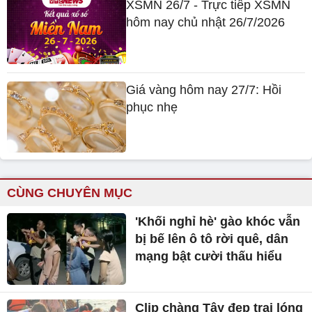
XSMN 26/7 - Trực tiếp XSMN
hôm nay chủ nhật 26/7/2026
Giá vàng hôm nay 27/7: Hồi
phục nhẹ
CÙNG CHUYÊN MỤC
'Khối nghỉ hè' gào khóc vẫn
bị bế lên ô tô rời quê, dân
mạng bật cười thấu hiểu
Clip chàng Tây đẹp trai lóng