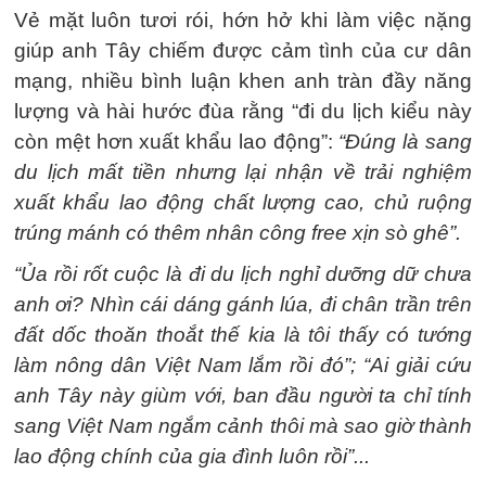
Vẻ mặt luôn tươi rói, hớn hở khi làm việc nặng
giúp anh Tây chiếm được cảm tình của cư dân
mạng, nhiều bình luận khen anh tràn đầy năng
lượng và hài hước đùa rằng “đi du lịch kiểu này
còn mệt hơn xuất khẩu lao động”:
“Đúng là sang
du lịch mất tiền nhưng lại nhận về trải nghiệm
xuất khẩu lao động chất lượng cao, chủ ruộng
trúng mánh có thêm nhân công free xịn sò ghê”.
“Ủa rồi rốt cuộc là đi du lịch nghỉ dưỡng dữ chưa
anh ơi? Nhìn cái dáng gánh lúa, đi chân trần trên
đất dốc thoăn thoắt thế kia là tôi thấy có tướng
làm nông dân Việt Nam lắm rồi đó”; “Ai giải cứu
anh Tây này giùm với, ban đầu người ta chỉ tính
sang Việt Nam ngắm cảnh thôi mà sao giờ thành
lao động chính của gia đình luôn rồi”...