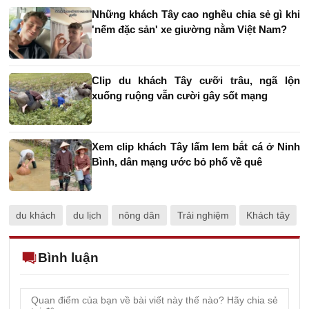
Những khách Tây cao nghều chia sẻ gì khi
'nếm đặc sản' xe giường nằm Việt Nam?
Clip du khách Tây cưỡi trâu, ngã lộn
xuống ruộng vẫn cười gây sốt mạng
Xem clip khách Tây lấm lem bắt cá ở Ninh
Bình, dân mạng ước bỏ phố về quê
du khách
du lịch
nông dân
Trải nghiệm
Khách tây
Bình luận