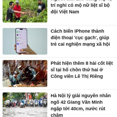
trí nghi có mộ nữ liệt sĩ bộ
đội Việt Nam
Cách biến iPhone thành
điện thoại 'cục gạch', giúp
trẻ cai nghiện mạng xã hội
Phát hiện thêm 8 hài cốt liệt
sĩ tại hố chôn thứ hai ở
Công viên Lê Thị Riêng
Hà Nội lý giải nguyên nhân
ngõ 42 Giang Văn Minh
ngập tới 40cm, nước rút
chậm