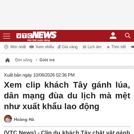
Mới nhất
Xem nhiều
💰 Giá vàng
📅 Lịch âm
☀️ Thời tiết

Đời sống
Giới trẻ
Xuất bản ngày 10/06/2026 02:36 PM
Xem clip khách Tây gánh lúa,
dân mạng đùa du lịch mà mệt
như xuất khẩu lao động
Hoàng Hà
(VTC News) -
Clip du khách Tây chật vật gánh