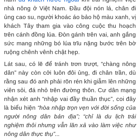
nhà nông ở Việt Nam. Đầu đội nón lá, chân đi
ủng cao su, người khoác áo bảo hộ màu xanh, vị
khách Tây tham gia vào công cuộc thu hoạch
trên cánh đồng lúa. Đòn gánh trên vai, anh gắng
sức mang những bó lúa trĩu nặng bước trên bờ
ruộng chênh vênh chật hẹp.
Lát sau, có lẽ để tránh trơn trượt, “chàng nông
dân” này còn cởi luôn đôi ủng, đi chân trần, dù
rằng sau đó anh phải rõn rén khi giẫm lên những
viên sỏi, đá nhỏ trên đường thôn. Cư dân mạng
nhận xét anh “nhập vai đầy thuần thục”, coi đây
là biểu hiện
“hòa nhập trọn vẹn với đời sống của
người nông dân bản địa”; “chỉ là du lịch trải
nghiệm thôi nhưng vẫn lăn xả vào làm việc như
nông dân thực thụ”...