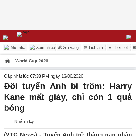
Mới nhất
Xem nhiều
💰 Giá vàng
📅 Lịch âm
☀️ Thời tiết

World Cup 2026
Cập nhật lúc 07:33 PM ngày 13/06/2026
Đội tuyển Anh bị trộm: Harry
Kane mất giày, chỉ còn 1 quả
bóng
Khánh Ly
(VTC News) -
Tuyển Anh trở thành nạn nhân