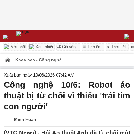
Mới nhất
Xem nhiều
💰 Giá vàng
📅 Lịch âm
☀️ Thời tiết

Khoa học - Công nghệ
Xuất bản ngày 10/06/2026 07:42 AM
Công nghệ 10/6: Robot ảo
thuật bị từ chối vì thiếu 'trái tim
con người'
Minh Hoàn
(VTC News) -
Hội Ảo thuật Anh đã từ chối một