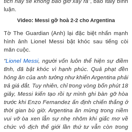
tích này sẽ không bao giờ xảy ra”
, báo Italy bình
luận.
Video: Messi gỡ hoà 2-2 cho Argentina
Tờ The Guardian (Anh) lại đặc biệt nhấn mạnh
hình ảnh Lionel Messi bật khóc sau tiếng còi
mãn cuộc.
“
Lionel Messi
, người vốn luôn thể hiện sự điềm
tĩnh, đã bật khóc vì hạnh phúc. Quả phạt đền
hỏng ăn của anh tưởng như khiến Argentina phải
trả giá đắt. Tuy nhiên, chỉ trong vòng bốn phút 18
giây, Messi kiến tạo rồi tự mình ghi bàn gỡ hòa
trước khi Enzo Fernandez ấn định chiến thắng ở
thời gian bù giờ. Argentina ăn mừng trong niềm
vui vỡ òa xen lẫn sự nhẹ nhõm khi giấc mơ về
chức vô địch thế giới lần thứ tư vẫn còn trong