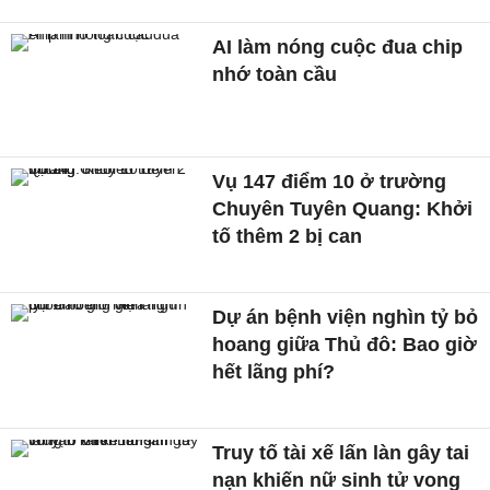
AI làm nóng cuộc đua chip
nhớ toàn cầu
Vụ 147 điểm 10 ở trường
Chuyên Tuyên Quang: Khởi
tố thêm 2 bị can
Dự án bệnh viện nghìn tỷ bỏ
hoang giữa Thủ đô: Bao giờ
hết lãng phí?
Truy tố tài xế lấn làn gây tai
nạn khiến nữ sinh tử vong