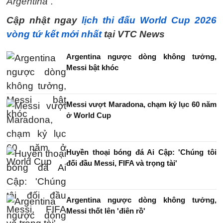
Argentina”.
Cập nhật ngay
lịch thi đấu World Cup 2026
vòng tứ kết mới nhất
tại VTC News
Argentina ngược dòng không tưởng,
Messi bật khóc
Messi vượt Maradona, chạm kỷ lục 60 năm
ở World Cup
Huyền thoại bóng đá Ai Cập: 'Chúng tôi
đối đầu Messi, FIFA và trọng tài'
Argentina ngược dòng không tưởng,
Messi thốt lên 'điên rồ'