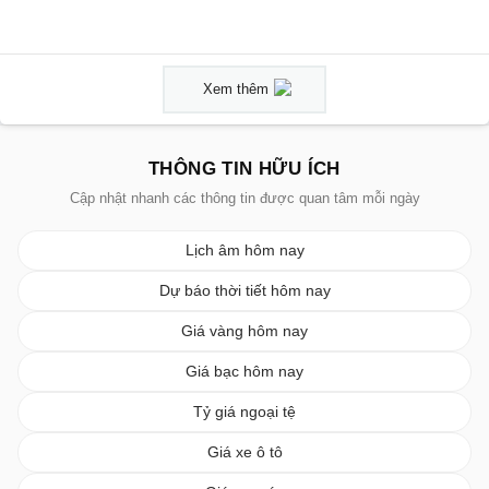
Xem thêm
THÔNG TIN HỮU ÍCH
Cập nhật nhanh các thông tin được quan tâm mỗi ngày
Lịch âm hôm nay
Dự báo thời tiết hôm nay
Giá vàng hôm nay
Giá bạc hôm nay
Tỷ giá ngoại tệ
Giá xe ô tô