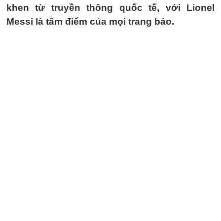
khen từ truyền thông quốc tế, với Lionel
Messi là tâm điểm của mọi trang báo.