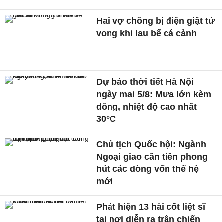
Hai vợ chồng bị điện giật tử
vong khi lau bể cá cảnh
Dự báo thời tiết Hà Nội
ngày mai 5/8: Mưa lớn kèm
dông, nhiệt độ cao nhất
30°C
Chủ tịch Quốc hội: Ngành
Ngoại giao cần tiên phong
hút các dòng vốn thế hệ
mới
Phát hiện 13 hài cốt liệt sĩ
tại nơi diễn ra trận chiến