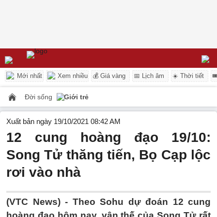
Mới nhất
Xem nhiều
💰 Giá vàng
📅 Lịch âm
☀️ Thời tiết

Đời sống
Giới trẻ
Xuất bản ngày 19/10/2021 08:42 AM
12 cung hoàng đạo 19/10:
Song Tử thăng tiến, Bọ Cạp lộc
rơi vào nhà
(VTC News) -
Theo Sohu dự đoán 12 cung
hoàng đạo hôm nay, vận thế của Song Tử rất