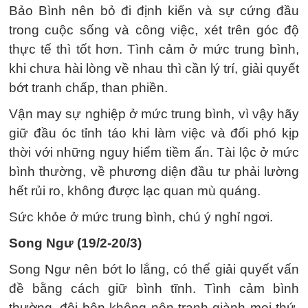
Bảo Bình nên bỏ đi định kiến ​​và sự cứng đầu
trong cuộc sống và công việc, xét trên góc độ
thực tế thì tốt hơn. Tình cảm ở mức trung bình,
khi chưa hài lòng về nhau thì cần lý trí, giải quyết
bớt tranh chấp, than phiền.
Vận may sự nghiệp ở mức trung bình, vì vậy hãy
giữ đầu óc tỉnh táo khi làm việc và đối phó kịp
thời với những nguy hiểm tiềm ẩn. Tài lộc ở mức
bình thường, về phương diện đầu tư phải lường
hết rủi ro, không được lạc quan mù quáng.
Sức khỏe ở mức trung bình, chú ý nghỉ ngơi.
Song Ngư (19/2-20/3)
Song Ngư nên bớt lo lắng, có thể giải quyết vấn
đề bằng cách giữ bình tĩnh. Tình cảm bình
thường, đôi bên không nên tranh giành mọi thứ,