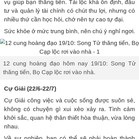
vụ giúp bạn thăng tiến. Tài lộc khá ổn định, đầu
tư và quản lý tài chính có chút thu lợi, nhưng có
nhiều thứ cần học hỏi, chớ nên tự cao tự đại.
Sức khỏe ở mức trung bình, nên chú ý nghỉ ngơi.
12 cung hoàng đạo hôm nay 19/10: Song Tử
thăng tiến, Bọ Cạp lộc rơi vào nhà.
Cự Giải (22/6-22/7)
Cự Giải công việc và cuộc sống được suôn sẻ,
không có chuyện gì xui xẻo xảy ra. Tình cảm
khởi sắc, quan hệ thân thiết hòa thuận, vừa lòng
nhau.
Về sự nghiệp, bạn có thể sẽ phải hoàn thành