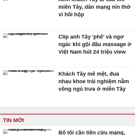
miền Tây, dân mạng nín thở
vì hồi hộp
Clip anh Tây 'phê' và ngơ
ngác khi gội đầu massage ở
Việt Nam hút 24 triệu view
Khách Tây mê mệt, đua
nhau khoe trải nghiệm nằm
võng ngủ trưa ở miền Tây
TIN MỚI
Bố tôi cần tiền cứu mạng,