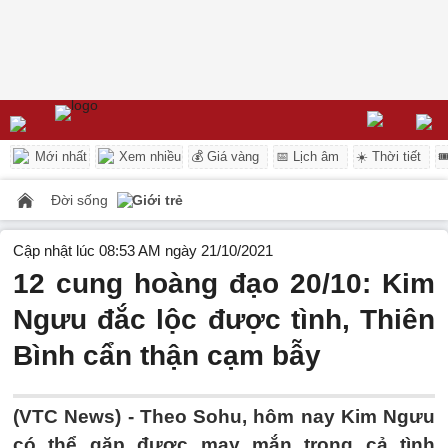
Mới nhất
Xem nhiều
💰 Giá vàng
📅 Lịch âm
☀️ Thời tiết

Đời sống
Giới trẻ
Cập nhật lúc 08:53 AM ngày 21/10/2021
12 cung hoàng đạo 20/10: Kim
Ngưu đắc lộc được tình, Thiên
Bình cẩn thận cạm bẫy
(VTC News) -
Theo Sohu, hôm nay Kim Ngưu
có thể gặp được may mắn trong cả tình