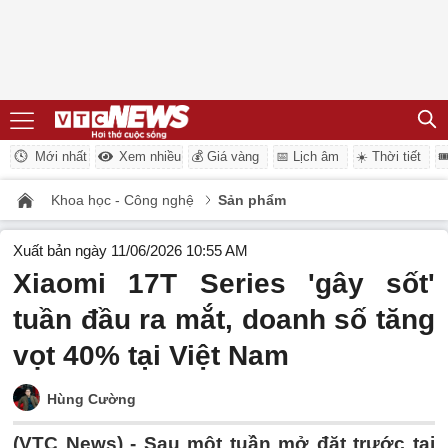
Mới nhất
Xem nhiều
💰 Giá vàng
📅 Lịch âm
☀️ Thời tiết

Khoa học - Công nghệ
Sản phẩm
Xuất bản ngày 11/06/2026 10:55 AM
Xiaomi 17T Series 'gây sốt'
tuần đầu ra mắt, doanh số tăng
vọt 40% tại Việt Nam
Hùng Cường
(VTC News) -
Sau một tuần mở đặt trước tại