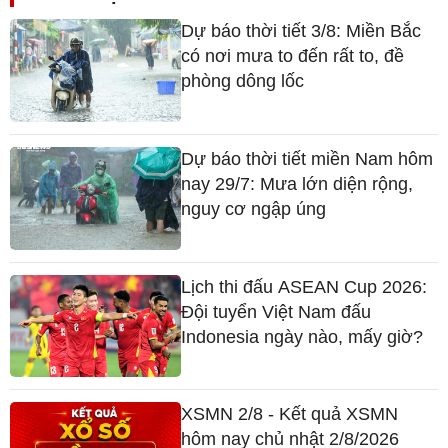
Dự báo thời tiết 3/8: Miền Bắc
có nơi mưa to đến rất to, đề
phòng dông lốc
Dự báo thời tiết miền Nam hôm
nay 29/7: Mưa lớn diện rộng,
nguy cơ ngập úng
Lịch thi đấu ASEAN Cup 2026:
Đội tuyển Việt Nam đấu
Indonesia ngày nào, mấy giờ?
XSMN 2/8 - Kết quả XSMN
hôm nay chủ nhật 2/8/2026