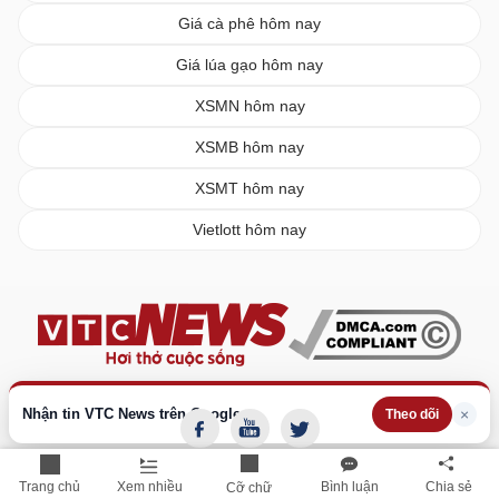
Giá cà phê hôm nay
Giá lúa gạo hôm nay
XSMN hôm nay
XSMB hôm nay
XSMT hôm nay
Vietlott hôm nay
Nhận tin VTC News trên Google
×
Theo dõi
Trang chủ
Xem nhiều
Bình luận
Chia sẻ
Cỡ chữ