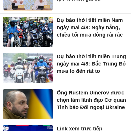
Dự báo thời tiết miền Nam
ngày mai 4/8: Ngày nắng,
chiều tối mưa dông rải rác
Dự báo thời tiết miền Trung
ngày mai 4/8: Bắc Trung Bộ
mưa to đến rất to
Ông Rustem Umerov được
chọn làm lãnh đạo Cơ quan
Tình báo Đối ngoại Ukraine
Link xem trực tiếp