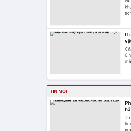
Na
khu
tíc
Gi
vậ
Các
6 h
mẫ
TIN MỚI
Ph
hầ
Từ
tìm
xươ