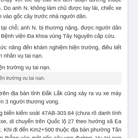
Do anh N. không làm chủ được tay lái, chiếc xe
h vào gốc cây trước nhà người dân.
 tại chỗ; anh N. bị thương nặng, được người dân
 Bệnh viện Đa khoa vùng Tây Nguyên cấp cứu.
ức năng đến khám nghiệm hiện trường, điều tiết
n nhân vụ tai nạn.
ện trường vụ tai nạn.
 trên địa bàn tỉnh Đắk Lắk cũng xảy ra vụ xe máy
ến 3 người thương vong.
 biển kiểm soát 47AB-303.64 (chưa rõ danh tính
 xe, di chuyển trên Quốc lộ 27 theo hướng xã Ea
. Khi đi đến Km2+500 thuộc địa bàn phường Tân
ng thẳng vào một gốc cây ven đường. Vụ tai nạn