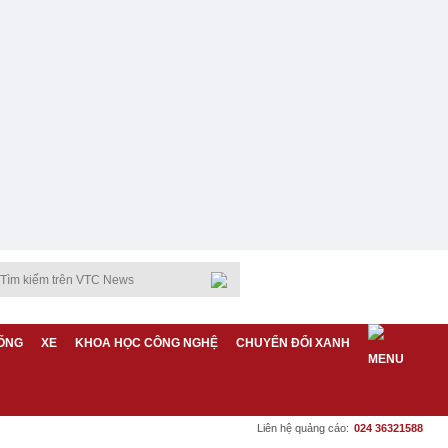
ỐNG
XE
KHOA HỌC CÔNG NGHỆ
CHUYỂN ĐỔI XANH
Liên hệ quảng cáo:
024 36321588