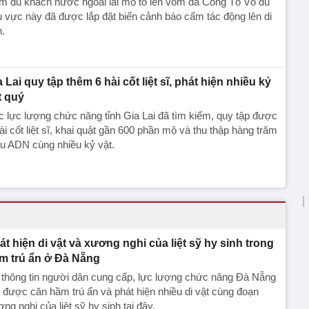
m du khách nước ngoài lái mô tô lên vòm đá Cổng Tò Vò dù
 vực này đã được lắp đặt biển cảnh báo cấm tác động lên di
h.
a Lai quy tập thêm 6 hài cốt liệt sĩ, phát hiện nhiều kỷ
t quý
 lực lượng chức năng tỉnh Gia Lai đã tìm kiếm, quy tập được
ài cốt liệt sĩ, khai quật gần 600 phần mộ và thu thập hàng trăm
u ADN cùng nhiều kỷ vật.
át hiện di vật và xương nghi của liệt sỹ hy sinh trong
m trú ẩn ở Đà Nẵng
 thông tin người dân cung cấp, lực lượng chức năng Đà Nẵng
 được căn hầm trú ẩn và phát hiện nhiều di vật cùng đoạn
ng nghi của liệt sỹ hy sinh tại đây.