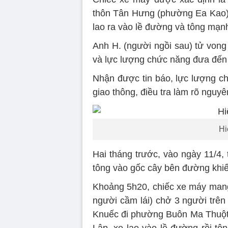
thôn Tân Hưng (phường Ea Kao). 
lao ra vào lề đường và tông mạn
Anh H. (người ngồi sau) tử vong
và lực lượng chức năng đưa đến
Nhận được tin báo, lực lượng ch
giao thông, điều tra làm rõ nguyê
Hi
Hai tháng trước, vào ngày 11/4,
tông vào gốc cây bên đường khi
Khoảng 5h20, chiếc xe máy mang
người cầm lái) chở 3 người trên
Knuếc đi phường Buôn Ma Thuột
Lập, xe lao vào lề đường rồi tô