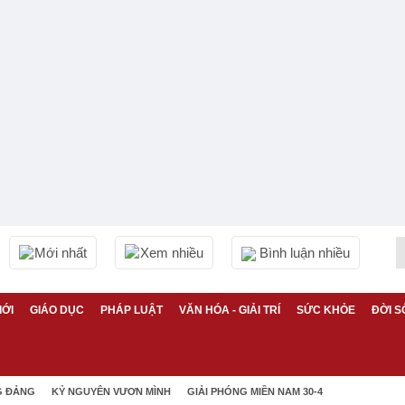
Mới nhất
Xem nhiều
Bình luận nhiều
IỚI
GIÁO DỤC
PHÁP LUẬT
VĂN HÓA - GIẢI TRÍ
SỨC KHỎE
ĐỜI S
G ĐẢNG
KỶ NGUYÊN VƯƠN MÌNH
GIẢI PHÓNG MIỀN NAM 30-4