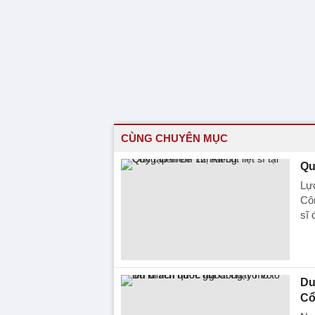
CÙNG CHUYÊN MỤC
Qu
Lực
Côn
sĩ 
Du
Cổ