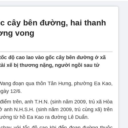
c cây bên đường, hai thanh
ương vong
tốc độ cao lao vào gốc cây bên đường ở xã
tài xế bị thương nặng, người ngồi sau tử
Y Wang đoạn qua thôn Tân Hưng, phường Ea Kao,
gày 12/6.
 điểm trên, anh T.H.N. (sinh năm 2009, trú xã Hòa
ở anh N.H.S.H. (sinh năm 2009, trú cùng xã) trên
hướng từ hồ Ea Kao ra đường Lê Duẩn.
 chạy với tốc độ cao khi đến đoạn đường thuộc