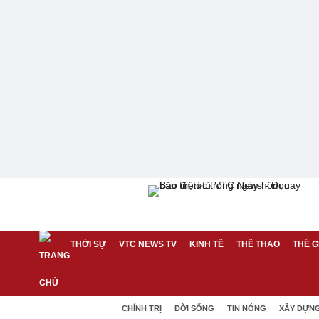
THỜI SỰ
VTC NEWS TV
KINH TẾ
THỂ THAO
THẾ G
CHÍNH TRỊ
ĐỜI SỐNG
TIN NÓNG
XÂY DỰN