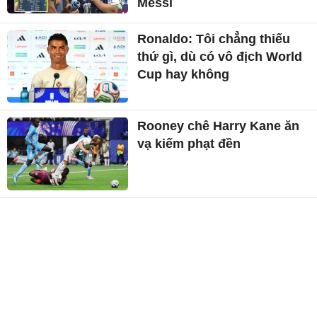
Messi
Ronaldo: Tôi chẳng thiếu
thứ gì, dù có vô địch World
Cup hay không
Rooney chê Harry Kane ăn
vạ kiếm phạt đền