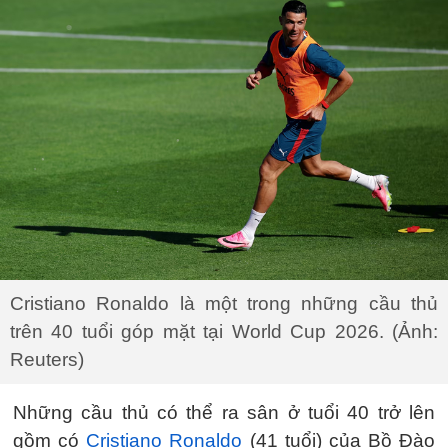
Cristiano Ronaldo là một trong những cầu thủ
trên 40 tuổi góp mặt tại World Cup 2026. (Ảnh:
Reuters)
Những cầu thủ có thể ra sân ở tuổi 40 trở lên
gồm có
Cristiano Ronaldo
(41 tuổi) của Bồ Đào