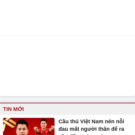
TIN MỚI
Cầu thủ Việt Nam nén nỗi
đau mất người thân để ra