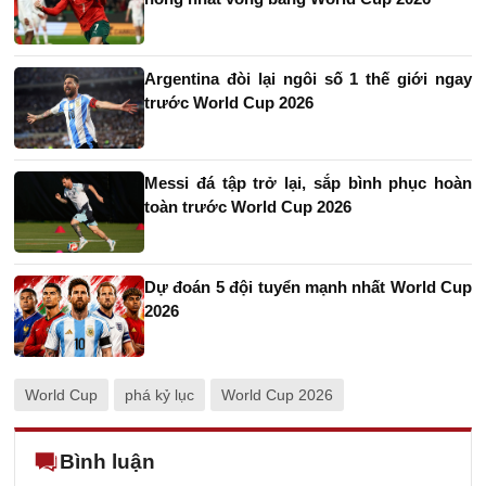
Argentina đòi lại ngôi số 1 thế giới ngay
trước World Cup 2026
Messi đá tập trở lại, sắp bình phục hoàn
toàn trước World Cup 2026
Dự đoán 5 đội tuyển mạnh nhất World Cup
2026
World Cup
phá kỷ lục
World Cup 2026
Bình luận