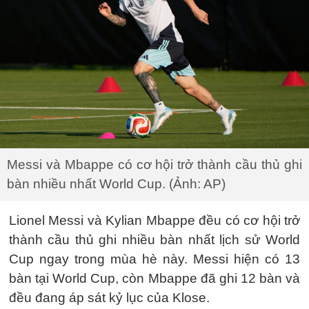
Messi và Mbappe có cơ hội trở thành cầu thủ ghi
bàn nhiều nhất World Cup. (Ảnh: AP)
Lionel Messi và Kylian Mbappe đều có cơ hội trở
thành cầu thủ ghi nhiều bàn nhất lịch sử World
Cup ngay trong mùa hè này. Messi hiện có 13
bàn tại World Cup, còn Mbappe đã ghi 12 bàn và
đều đang áp sát kỷ lục của Klose.