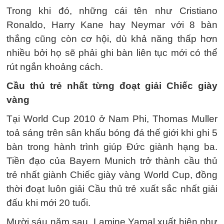
Trong khi đó, những cái tên như Cristiano
Ronaldo, Harry Kane hay Neymar với 8 bàn
thắng cũng còn cơ hội, dù khả năng thấp hơn
nhiều bởi họ sẽ phải ghi bàn liên tục mới có thể
rút ngắn khoảng cách.
Cầu thủ trẻ nhất từng đoạt giải Chiếc giày
vàng
Tại World Cup 2010 ở Nam Phi, Thomas Muller
toả sáng trên sân khấu bóng đá thế giới khi ghi 5
bàn trong hành trình giúp Đức giành hạng ba.
Tiền đạo của Bayern Munich trở thành cầu thủ
trẻ nhất giành Chiếc giày vàng World Cup, đồng
thời đoạt luôn giải Cầu thủ trẻ xuất sắc nhất giải
đấu khi mới 20 tuổi.
Mười sáu năm sau, Lamine Yamal xuất hiện như