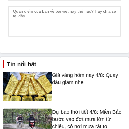
Tin nổi bật
Giá vàng hôm nay 4/8: Quay
đầu giảm nhẹ
Dự báo thời tiết 4/8: Miền Bắc
bước vào đợt mưa lớn từ
chiều, có nơi mưa rất to