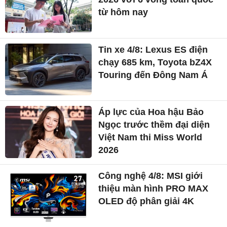
từ hôm nay
Tin xe 4/8: Lexus ES điện
chạy 685 km, Toyota bZ4X
Touring đến Đông Nam Á
Áp lực của Hoa hậu Bảo
Ngọc trước thềm đại diện
Việt Nam thi Miss World
2026
Công nghệ 4/8: MSI giới
thiệu màn hình PRO MAX
OLED độ phân giải 4K