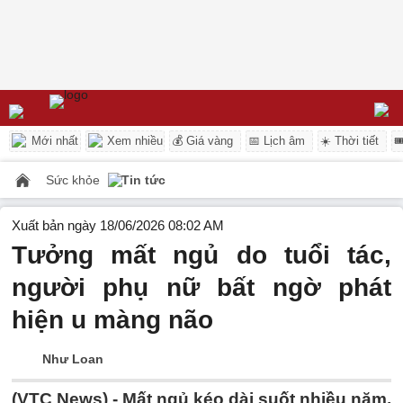
Mới nhất
Xem nhiều
💰 Giá vàng
📅 Lịch âm
☀️ Thời tiết

Sức khỏe
Tin tức
Xuất bản ngày 18/06/2026 08:02 AM
Tưởng mất ngủ do tuổi tác,
người phụ nữ bất ngờ phát
hiện u màng não
Như Loan
(VTC News) -
Mất ngủ kéo dài suốt nhiều năm,