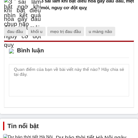
3 sai lầm khi bật điều hòa gây đau đầu, mệt
mỏi, nguy cơ đột quỵ
đau đầu
khối u
mẹo trị đau đầu
u màng não
Bình luận
Tin nổi bật
Dự báo thời tiết Hà Nội ngày