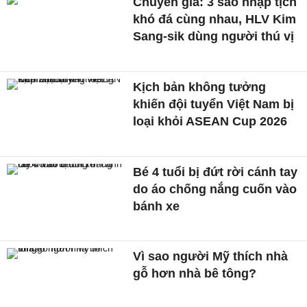
Chuyên gia: 3 sao nhập tịch
khó đá cùng nhau, HLV Kim
Sang-sik dùng người thú vị
Kịch bản không tưởng
khiến đội tuyển Việt Nam bị
loại khỏi ASEAN Cup 2026
Bé 4 tuổi bị đứt rời cánh tay
do áo chống nắng cuốn vào
bánh xe
Vì sao người Mỹ thích nhà
gỗ hơn nhà bê tông?