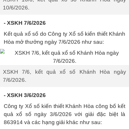
10/6/2026.
- XSKH 7/6/2026
Kết quả xổ số do Công ty Xổ số kiến thiết Khánh
Hòa mở thưởng ngày 7/6/2026 như sau:
XSKH 7/6, kết quả xổ số Khánh Hòa ngày
7/6/2026.
- XSKH 3/6/2026
Công ty Xổ số kiến thiết Khánh Hòa công bố kết
quả xổ số ngày 3/6/2026 với giải đặc biệt là
863914 và các hạng giải khác như sau: