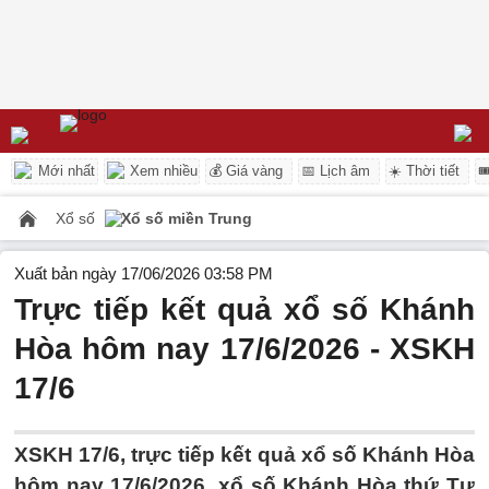
Mới nhất
Xem nhiều
💰 Giá vàng
📅 Lịch âm
☀️ Thời tiết

Xổ số
Xổ số miền Trung
Xuất bản ngày 17/06/2026 03:58 PM
Trực tiếp kết quả xổ số Khánh
Hòa hôm nay 17/6/2026 - XSKH
17/6
XSKH 17/6, trực tiếp kết quả xổ số Khánh Hòa
hôm nay 17/6/2026, xổ số Khánh Hòa thứ Tư