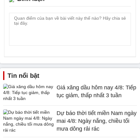
Tin nổi bật
Giá xăng dầu hôm nay 4/8: Tiếp
tục giảm, thấp nhất 3 tuần
Dự báo thời tiết miền Nam ngày
mai 4/8: Ngày nắng, chiều tối
mưa dông rải rác