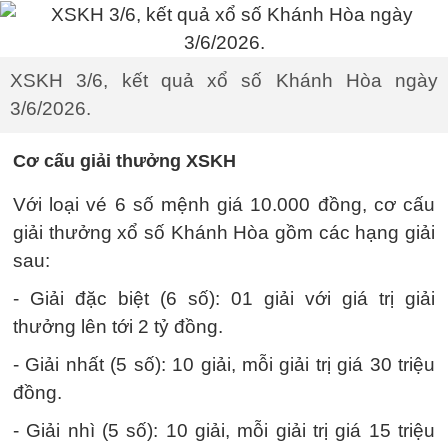
XSKH 3/6, kết quả xổ số Khánh Hòa ngày
3/6/2026.
Cơ cấu giải thưởng XSKH
Với loại vé 6 số mệnh giá 10.000 đồng, cơ cấu
giải thưởng xổ số Khánh Hòa gồm các hạng giải
sau:
- Giải đặc biệt (6 số): 01 giải với giá trị giải
thưởng lên tới 2 tỷ đồng.
- Giải nhất (5 số): 10 giải, mỗi giải trị giá 30 triệu
đồng.
- Giải nhì (5 số): 10 giải, mỗi giải trị giá 15 triệu