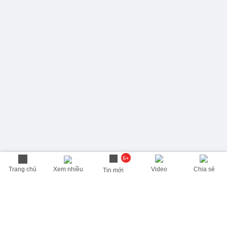
6+
Trang chủ
Xem nhiều
Video
Chia sẻ
Tin mới