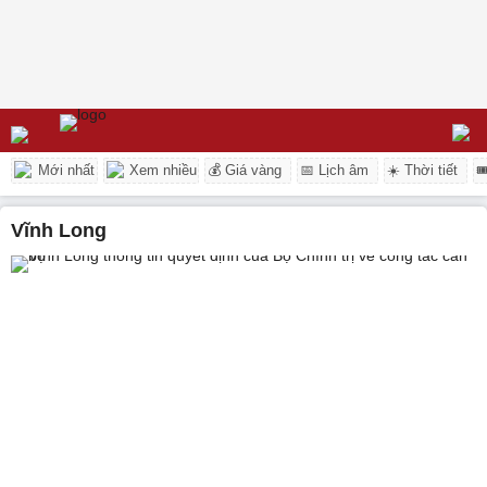
Mới nhất
Xem nhiều
💰 Giá vàng
📅 Lịch âm
☀️ Thời tiết

Vĩnh Long