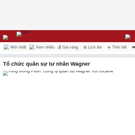
Mới nhất
Xem nhiều
💰 Giá vàng
📅 Lịch âm
☀️ Thời tiết

tổ chức quân sự tư nhân Wagner