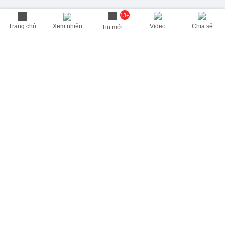
13+
Trang chủ
Xem nhiều
Video
Chia sẻ
Tin mới
THÔNG TIN HỮU ÍCH
Cập nhật nhanh các thông tin được quan tâm mỗi ngày
Lịch âm hôm nay