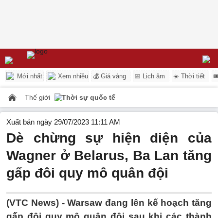
Mới nhất
Xem nhiều
💰 Giá vàng
📅 Lịch âm
☀️ Thời tiết

Thế giới
Thời sự quốc tế
Xuất bản ngày 29/07/2023 11:11 AM
Dè chừng sự hiện diện của
Wagner ở Belarus, Ba Lan tăng
gấp đôi quy mô quân đội
(VTC News) -
Warsaw đang lên kế hoạch tăng
gấp đôi quy mô quân đội sau khi các thành