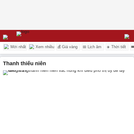
Mới nhất
Xem nhiều
💰 Giá vàng
📅 Lịch âm
☀️ Thời tiết

thanh thiếu niên