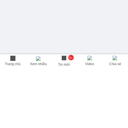
5+
Trang chủ
Xem nhiều
Video
Chia sẻ
Tin mới