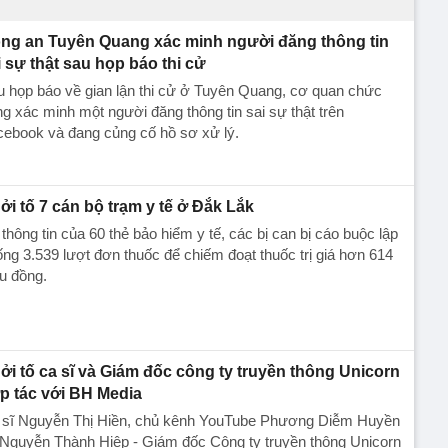
ng an Tuyên Quang xác minh người đăng thông tin
i sự thật sau họp báo thi cử
 họp báo về gian lận thi cử ở Tuyên Quang, cơ quan chức
g xác minh một người đăng thông tin sai sự thật trên
cebook và đang củng cố hồ sơ xử lý.
ởi tố 7 cán bộ trạm y tế ở Đắk Lắk
thông tin của 60 thẻ bảo hiểm y tế, các bị can bị cáo buộc lập
ng 3.539 lượt đơn thuốc để chiếm đoạt thuốc trị giá hơn 614
ệu đồng.
ởi tố ca sĩ và Giám đốc công ty truyền thông Unicorn
p tác với BH Media
 sĩ Nguyễn Thị Hiền, chủ kênh YouTube Phương Diễm Huyền
 Nguyễn Thành Hiệp - Giám đốc Công ty truyền thông Unicorn