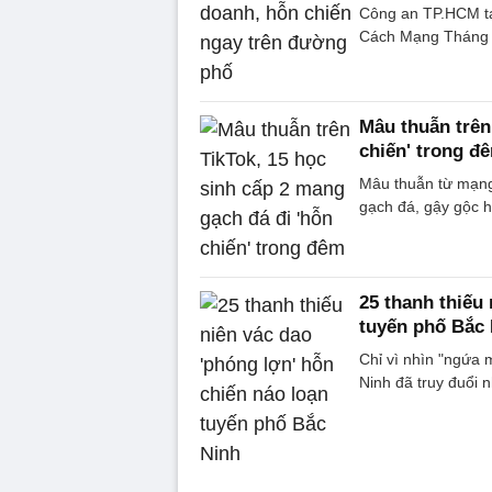
Công an TP.HCM tạ
Cách Mạng Tháng 8
Mâu thuẫn trên
chiến' trong đ
Mâu thuẫn từ mạng
gạch đá, gậy gộc 
25 thanh thiếu
tuyến phố Bắc
Chỉ vì nhìn "ngứa 
Ninh đã truy đuổi 