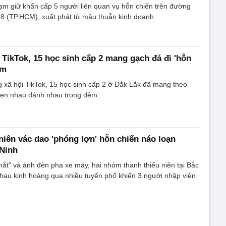
m giữ khẩn cấp 5 người liên quan vụ hỗn chiến trên đường
 (TP.HCM), xuất phát từ mâu thuẫn kinh doanh.
 TikTok, 15 học sinh cấp 2 mang gạch đá đi 'hỗn
êm
 xã hội TikTok, 15 học sinh cấp 2 ở Đắk Lắk đã mang theo
hẹn nhau đánh nhau trong đêm.
 niên vác dao 'phóng lợn' hỗn chiến náo loạn
 Ninh
mắt" và ánh đèn pha xe máy, hai nhóm thanh thiếu niên tại Bắc
nhau kinh hoàng qua nhiều tuyến phố khiến 3 người nhập viện.