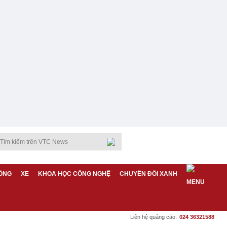
ỐNG
XE
KHOA HỌC CÔNG NGHỆ
CHUYỂN ĐỔI XANH
Liên hệ quảng cáo:
024 36321588