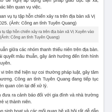
sơ đề nghị áp dụng biện pháp giáo dục tại xã,
c liên quan vụ việc.
 tụ tập hỗn chiến xảy ra trên địa bàn xã Vị Xuyên vào
 (Ảnh: Công an tỉnh Tuyên Quang)
uẫn giữa các nhóm thanh thiếu niên trên địa bàn.
iải quyết mâu thuẫn, gây ảnh hưởng đến tình hình
Xuyên.
vi trên thể hiện sự coi thường pháp luật, gây tâm
phương. Công an tỉnh Tuyên Quang đang tiếp tục
ên quan còn lại để xử lý.
n đưa ra cảnh báo đối với gia đình và nhà trường
rẻ vị thành niên.
an sinh hoạt và các mối quan hệ xã hội rất dễ dẫn