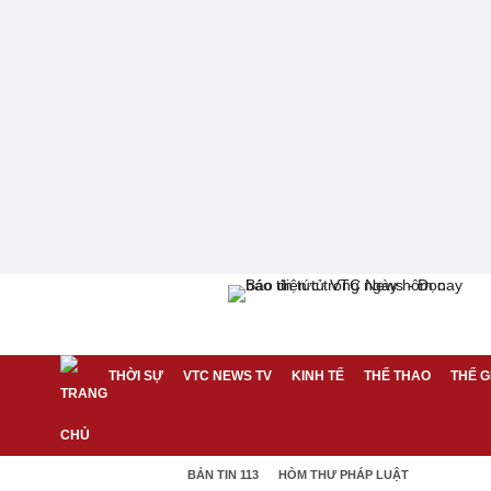
THỜI SỰ
VTC NEWS TV
KINH TẾ
THỂ THAO
THẾ G
BẢN TIN 113
HÒM THƯ PHÁP LUẬT