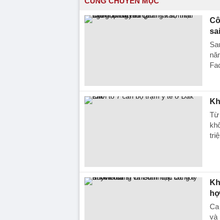
CÙNG CHUYÊN MỤC
Cô
sa
Sau
năn
Fa
Kh
Từ 
khố
tri
Kh
hợ
Ca
và