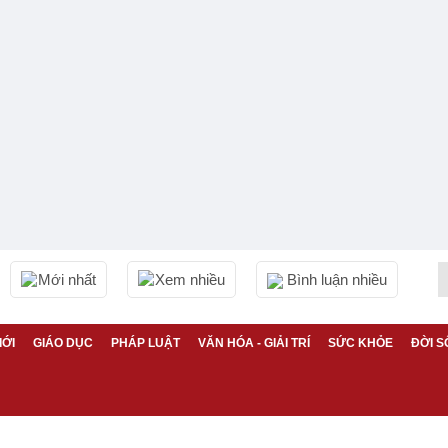
Mới nhất
Xem nhiều
Bình luận nhiều
IỚI
GIÁO DỤC
PHÁP LUẬT
VĂN HÓA - GIẢI TRÍ
SỨC KHỎE
ĐỜI S