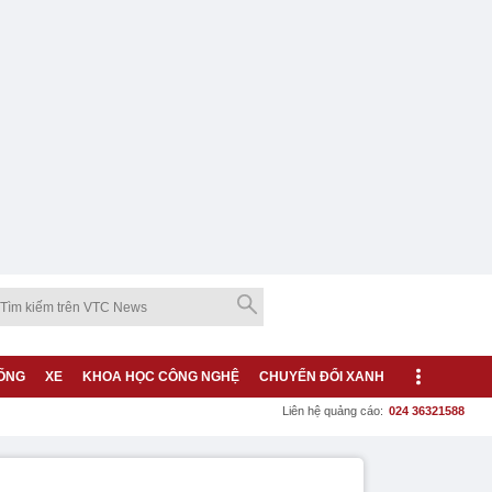
ỐNG
XE
KHOA HỌC CÔNG NGHỆ
CHUYỂN ĐỔI XANH
Liên hệ quảng cáo:
024 36321588