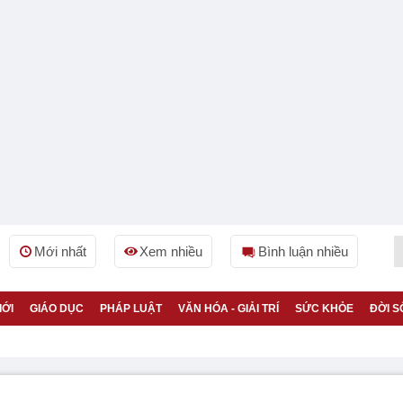
Mới nhất
Xem nhiều
Bình luận nhiều
IỚI
GIÁO DỤC
PHÁP LUẬT
VĂN HÓA - GIẢI TRÍ
SỨC KHỎE
ĐỜI S