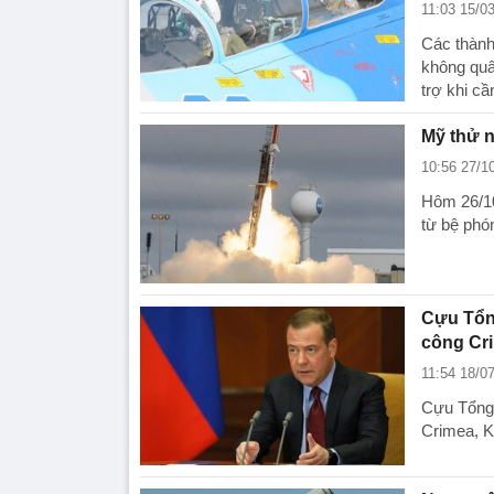
11:03 15/0
Các thành
không quâ
trợ khi cầ
Mỹ thử n
10:56 27/1
Hôm 26/10
từ bệ phó
Cựu Tổng
công Cr
11:54 18/0
Cựu Tổng
Crimea, K