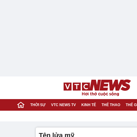
THỜI SỰ
VTC NEWS TV
KINH TẾ
THỂ THAO
THẾ G
tên lửa mỹ