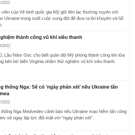
3/2023
 viên của Vệ binh quốc gia Mỹ giữ liên lạc thường xuyên với
n Ukraine trong suốt cuộc xung đột để đưa ra lời khuyên và hỗ
n.
ghiệm thành công vũ khí siêu thanh
0/2022
, Lầu Năm Góc cho biết quân đội Mỹ phóng thành công tên lửa
ng bên bờ biển Virginia nhằm thử nghiệm vũ khí siêu thanh.
 thống Nga: Sẽ có ‘ngày phán xét’ nếu Ukraine tấn
imea
7/2022
 thống Nga Medvedev cảnh báo nếu Ukraine mạo hiểm tấn công
iev sẽ ngay lập tức đối mặt với “ngày phán xét".