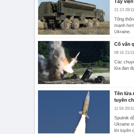
Tây viện
21:13 28/1
Tổng thốn
mạnh hơn 
Ukraine.
Cố vấn 
08:16 21/1
Các chuyê
lửa đạn đ
Tên lửa 
tuyên ch
11:59 20/1
Sputnik d
Ukraine s
lời tuyên 