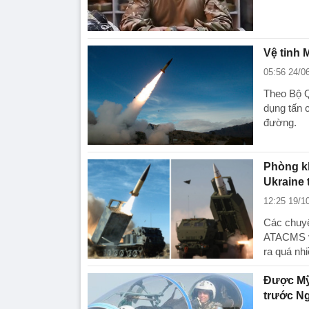
Vệ tinh 
05:56 24/0
Theo Bộ Q
dụng tấn 
đường.
Phòng k
Ukraine 
12:25 19/1
Các chuyê
ATACMS và
ra quá nhi
Được Mỹ 
trước N