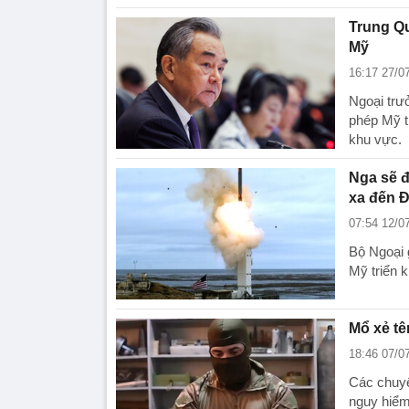
Trung Qu
Mỹ
16:17 27/0
Ngoại trư
phép Mỹ tr
khu vực.
Nga sẽ đ
xa đến 
07:54 12/0
Bộ Ngoại 
Mỹ triển 
Mổ xẻ tê
18:46 07/0
Các chuyê
nguy hiểm