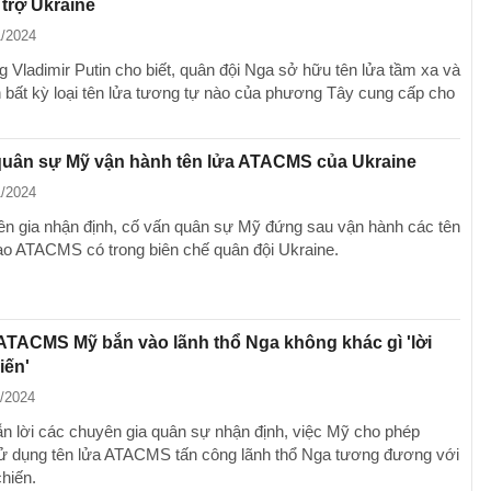
 trợ Ukraine
1/2024
g Vladimir Putin cho biết, quân đội Nga sở hữu tên lửa tầm xa và
bất kỳ loại tên lửa tương tự nào của phương Tây cung cấp cho
quân sự Mỹ vận hành tên lửa ATACMS của Ukraine
1/2024
n gia nhận định, cố vấn quân sự Mỹ đứng sau vận hành các tên
ạo ATACMS có trong biên chế quân đội Ukraine.
ATACMS Mỹ bắn vào lãnh thổ Nga không khác gì 'lời
iến'
1/2024
ẫn lời các chuyên gia quân sự nhận định, việc Mỹ cho phép
ử dụng tên lửa ATACMS tấn công lãnh thổ Nga tương đương với
chiến.