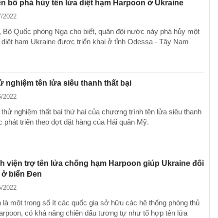
n bố phá hủy tên lửa diệt hạm Harpoon ở Ukraine
7/2022
 Bộ Quốc phòng Nga cho biết, quân đội nước này phá hủy một
a diệt hạm Ukraine được triển khai ở tỉnh Odessa - Tây Nam
hử nghiệm tên lửa siêu thanh thất bại
6/2022
 thử nghiệm thất bại thứ hai của chương trình tên lửa siêu thanh
phát triển theo đợt đặt hàng của Hải quân Mỹ.
 viện trợ tên lửa chống hạm Harpoon giúp Ukraine đối
 ở biển Đen
5/2022
là một trong số ít các quốc gia sở hữu các hệ thống phòng thủ
arpoon, có khả năng chiến đấu tương tự như tổ hợp tên lửa