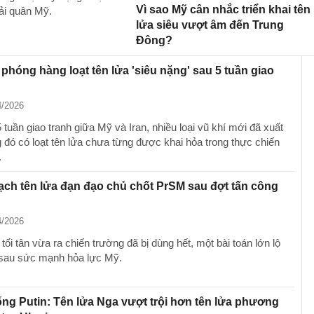
Vì sao Mỹ cân nhắc triển khai tên
Hải quân Mỹ.
lửa siêu vượt âm đến Trung
Đông?
n phóng hàng loạt tên lửa 'siêu nặng' sau 5 tuần giao
4/2026
tuần giao tranh giữa Mỹ và Iran, nhiều loại vũ khí mới đã xuất
g đó có loạt tên lửa chưa từng được khai hỏa trong thực chiến
.
ạch tên lửa đạn đạo chủ chốt PrSM sau đợt tấn công
4/2026
 tối tân vừa ra chiến trường đã bị dùng hết, một bài toán lớn lộ
 sau sức mạnh hỏa lực Mỹ.
ng Putin: Tên lửa Nga vượt trội hơn tên lửa phương