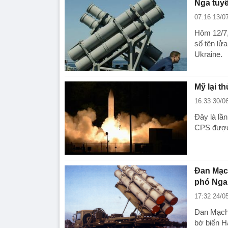
Nga tuyê
07:16 13/0
Hôm 12/7,
số tên lử
Ukraine.
Mỹ lại t
16:33 30/0
Đây là lần
CPS được 
Đan Mạch
phó Nga
17:32 24/0
Đan Mạch 
bờ biển H