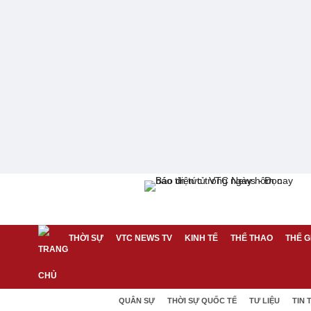
THỜI SỰ
VTC NEWS TV
KINH TẾ
THỂ THAO
THẾ G
QUÂN SỰ
THỜI SỰ QUỐC TẾ
TƯ LIỆU
TIN 