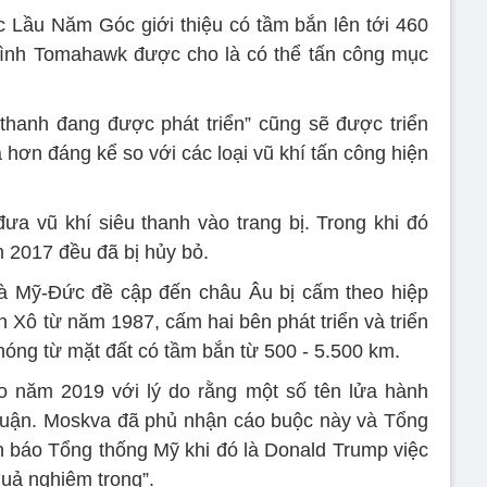
Lầu Năm Góc giới thiệu có tầm bắn lên tới 460
rình Tomahawk được cho là có thể tấn công mục
 thanh đang được phát triển” cũng sẽ được triển
 hơn đáng kể so với các loại vũ khí tấn công hiện
ưa vũ khí siêu thanh vào trang bị. Trong khi đó
m 2017 đều đã bị hủy bỏ.
 mà Mỹ-Đức đề cập đến châu Âu bị cấm theo hiệp
 Xô từ năm 1987, cấm hai bên phát triển và triển
phóng từ mặt đất có tầm bắn từ 500 - 5.500 km.
o năm 2019 với lý do rằng một số tên lửa hành
thuận. Moskva đã phủ nhận cáo buộc này và Tổng
h báo Tổng thống Mỹ khi đó là Donald Trump việc
quả nghiêm trọng”.