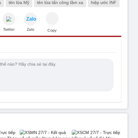
a
tên lửa Mỹ
tên lửa tấn công tầm xa
hiệp ước INF
Zalo
Twitter
Zalo
Copy