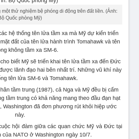
một thử nghiệm bệ phóng di động trên đất liền. (Ảnh:
Bộ Quốc phòng Mỹ)
ác hệ thống tên lửa tầm xa mà Mỹ dự kiến triển
mặt đất của tên lửa hành trình Tomahawk và tên
òng không tầm xa SM-6.
cho biết Mỹ sẽ triển khai tên lửa tầm xa đến Đức
ược lãnh đạo hai bên nhất trí. Những vũ khí này
ống tên lửa SM-6 và Tomahawk.
hân tầm trung (1987), cả Nga và Mỹ đều bị cấm
công tầm trung có khả năng mang theo đầu đạn hạt
, Washington đã đơn phương rút khỏi hiệp ước
này.
cuộc hội đàm giữa các quan chức Mỹ và Đức tại
ên của NATO ở Washington ngày 10/7.