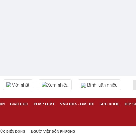
Mới nhất
Xem nhiều
Bình luận nhiều
IỚI
GIÁO DỤC
PHÁP LUẬT
VĂN HÓA - GIẢI TRÍ
SỨC KHỎE
ĐỜI S
TỨC BIỂN ĐÔNG
NGƯỜI VIỆT BỐN PHƯƠNG