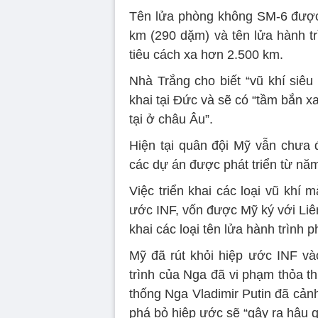
Tên lửa phòng không SM-6 được 
km (290 dặm) và tên lửa hành t
tiêu cách xa hơn 2.500 km.
Nhà Trắng cho biết “vũ khí siêu
khai tại Đức và sẽ có “tầm bắn xa
tại ở châu Âu”.
Hiện tại quân đội Mỹ vẫn chưa đ
các dự án được phát triển từ nă
Việc triển khai các loại vũ khí
ước INF, vốn được Mỹ ký với Liên
khai các loại tên lửa hành trình 
Mỹ đã rút khỏi hiệp ước INF và
trình của Nga đã vi phạm thỏa 
thống Nga Vladimir Putin đã cản
phá bỏ hiệp ước sẽ “gây ra hậu 