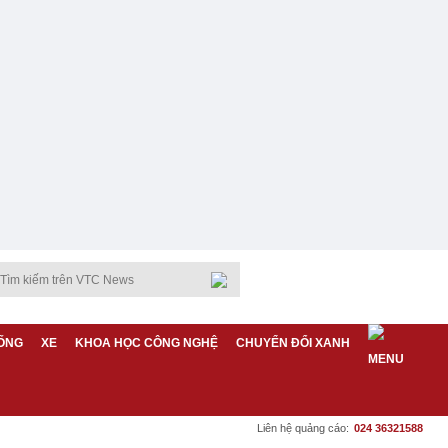
ỐNG
XE
KHOA HỌC CÔNG NGHỆ
CHUYỂN ĐỔI XANH
Liên hệ quảng cáo:
024 36321588