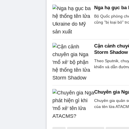
Nga hạ gục ba 
Bộ Quốc phòng cho
cũng "bị loại bỏ" t
Cận cảnh chuyê
Storm Shadow
Theo Sputnik, chuy
khiển và dẫn đườn
Chuyên gia Nga
Chuyên gia quân sự
của tên lửa ATACM