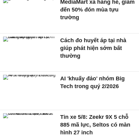
MediaMart xả hàng hè, giảm
đến 50% đón mùa tựu
trường
Cách đo huyết áp tại nhà
giúp phát hiện sớm bất
thường
AI 'khuấy đảo' nhóm Big
Tech trong quý 2/2026
Tin xe 5/8: Zeekr 9X 5 chỗ
885 mã lực, Seltos có màn
hình 27 inch