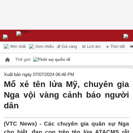
Mới nhất
Xem nhiều
💰 Giá vàng
📅 Lịch âm
☀️ Thời tiết

Thế giới
Thời sự quốc tế
Xuất bản ngày 07/07/2024 06:46 PM
Mổ xẻ tên lửa Mỹ, chuyên gia
Nga vội vàng cảnh báo người
dân
(VTC News) -
Các chuyên gia quân sự Nga
cho biết, đạn con trên tên lửa ATACMS rất