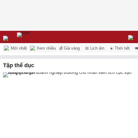
Mới nhất
Xem nhiều
💰 Giá vàng
📅 Lịch âm
☀️ Thời tiết

tập thể dục