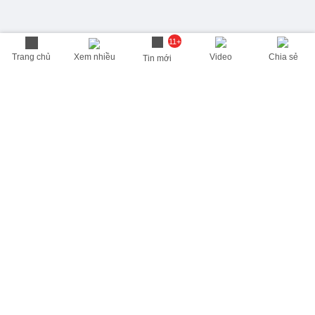
11+
Trang chủ
Xem nhiều
Video
Chia sẻ
Tin mới
THÔNG TIN HỮU ÍCH
Cập nhật nhanh các thông tin được quan tâm mỗi ngày
Lịch âm hôm nay