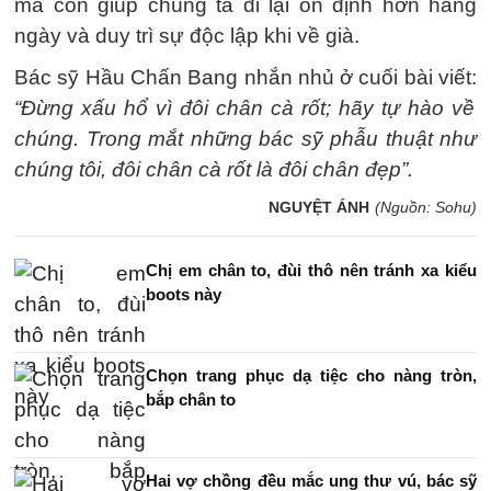
mà còn giúp chúng ta đi lại ổn định hơn hàng
ngày và duy trì sự độc lập khi về già.
Bác sỹ Hầu Chấn Bang nhắn nhủ ở cuối bài viết:
“Đừng xấu hổ vì đôi chân cà rốt; hãy tự hào về
chúng. Trong mắt những bác sỹ phẫu thuật như
chúng tôi, đôi chân cà rốt là đôi chân đẹp”.
NGUYỆT ÁNH
(Nguồn: Sohu)
Chị em chân to, đùi thô nên tránh xa kiểu
boots này
Chọn trang phục dạ tiệc cho nàng tròn,
bắp chân to
Hai vợ chồng đều mắc ung thư vú, bác sỹ