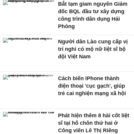
Bắt tạm giam nguyên Giám
đốc BQL đầu tư xây dựng
công trình dân dụng Hải
Phòng
Người dân Lào cung cấp vị
trí nghi có mộ nữ liệt sĩ bộ
đội Việt Nam
Cách biến iPhone thành
điện thoại 'cục gạch', giúp
trẻ cai nghiện mạng xã hội
Phát hiện thêm 8 hài cốt liệt
sĩ tại hố chôn thứ hai ở
Công viên Lê Thị Riêng