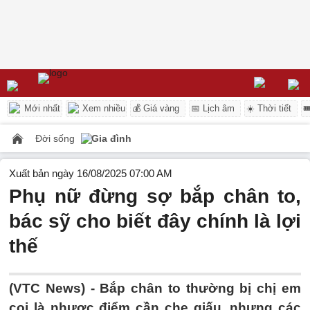
Mới nhất
Xem nhiều
💰 Giá vàng
📅 Lịch âm
☀️ Thời tiết

Đời sống
Gia đình
Xuất bản ngày 16/08/2025 07:00 AM
Phụ nữ đừng sợ bắp chân to,
bác sỹ cho biết đây chính là lợi
thế
(VTC News) -
Bắp chân to thường bị chị em
coi là nhược điểm cần che giấu, nhưng các