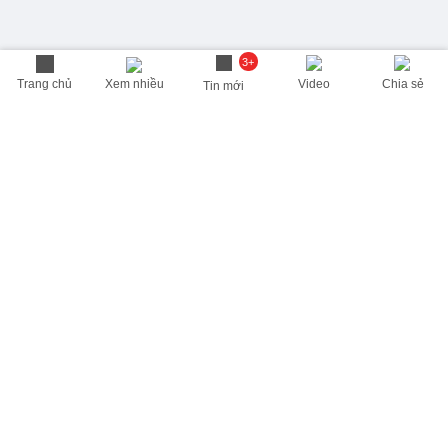
3+
Trang chủ
Xem nhiều
Video
Chia sẻ
Tin mới
THÔNG TIN HỮU ÍCH
Cập nhật nhanh các thông tin được quan tâm mỗi ngày