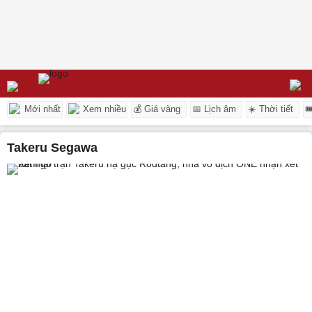
Mới nhất
Xem nhiều
💰 Giá vàng
📅 Lịch âm
☀️ Thời tiết

Takeru Segawa