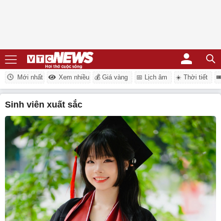
Mới nhất
Xem nhiều
💰 Giá vàng
📅 Lịch âm
☀️ Thời tiết

sinh viên xuất sắc