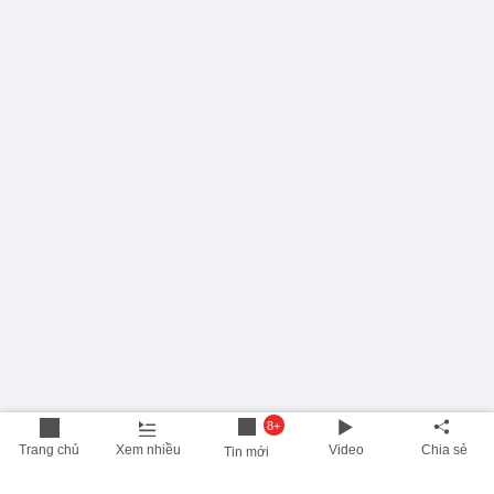
8+
Trang chủ
Xem nhiều
Video
Chia sẻ
Tin mới