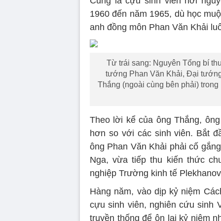
Cũng là cựu sinh viên nơi ngu
1960 đến năm 1965, dù học muộ
anh đồng môn Phan Văn Khải luô
Từ trái sang: Nguyên Tổng bí 
tướng Phan Văn Khải, Đại tướn
Thắng (ngoài cùng bên phải) trong
Theo lời kể của ông Thắng, ông 
hơn so với các sinh viên. Bắt đ
ông Phan Văn Khải phải cố gắng 
Nga, vừa tiếp thu kiến thức c
nghiệp Trường kinh tế Plekhanov 
Hàng năm, vào dịp kỷ niệm Các
cựu sinh viên, nghiên cứu sinh
truyền thống để ôn lại kỷ niệm 