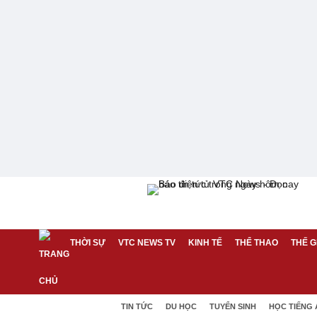
THỜI SỰ
VTC NEWS TV
KINH TẾ
THỂ THAO
THẾ G
TIN TỨC
DU HỌC
TUYỂN SINH
HỌC TIẾNG