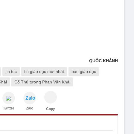
QUỐC KHÁNH
tin tuc
tin giáo dục mới nhất
báo giáo dục
Khải
Cố Thủ tướng Phan Văn Khải
Zalo
Twitter
Zalo
Copy