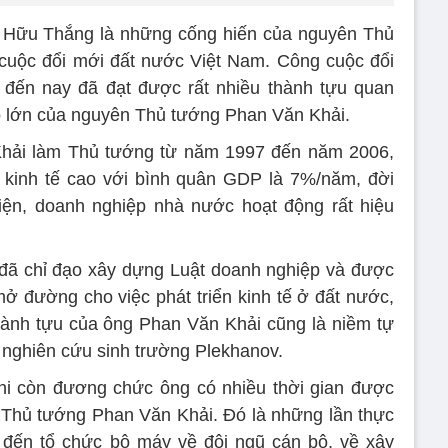
n Hữu Thắng là những cống hiến của nguyên Thủ
cuộc đổi mới đất nước Việt Nam. Công cuộc đổi
đến nay đã đạt được rất nhiều thành tựu quan
to lớn của nguyên Thủ tướng Phan Văn Khải.
Khải làm Thủ tướng từ năm 1997 đến năm 2006,
n kinh tế cao với bình quân GDP là 7%/năm, đời
iện, doanh nghiệp nhà nước hoạt động rất hiệu
đã chỉ đạo xây dựng Luật doanh nghiệp và được
 đường cho việc phát triển kinh tế ở đất nước,
hành tựu của ông Phan Văn Khải cũng là niềm tự
, nghiên cứu sinh trường Plekhanov.
hi còn đương chức ông có nhiều thời gian được
ới Thủ tướng Phan Văn Khải. Đó là những lần thực
n đến tổ chức bộ máy về đội ngũ cán bộ, về xây