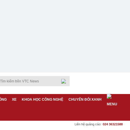
ỐNG
XE
KHOA HỌC CÔNG NGHỆ
CHUYỂN ĐỔI XANH
Liên hệ quảng cáo:
024 36321588