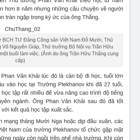
yên Thủ tướng Phan Văn Khải theo học từ năm
n hơn 8 năm nhưng những câu chuyện về người
n tràn ngập trong ký ức của ông Thắng.
thư BCH TƯ Đảng Cộng sản Việt Nam Đỗ Mười, Thủ
g Võ Nguyên Giáp, Thứ trưởng Bộ Nội vụ Trần Hữu
 một buổi làm việc. (Ảnh do ông Trần Hữu Thắng cung
cấp)
Phan Văn Khải lúc đó là cán bộ đi học, tuổi lớn
ầu vào học tại Trường Plekhanov khi đã 27 tuổi,
học tập rất nhiều để vừa nâng cao trình độ tiếng
huyên ngành. Ông Phan Văn Khải sau đó đã tốt
với kết quả học tập xuất sắc.
h mạng tháng Mười Nga hoặc dịp đầu xuân, các
 Việt Nam của trường Plekhanov tổ chức gặp mặt
những ngày còn ngồi trên ghế nhà trường. Khi còn