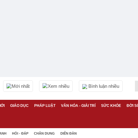
Mới nhất
Xem nhiều
Bình luận nhiều
IỚI
GIÁO DỤC
PHÁP LUẬT
VĂN HÓA - GIẢI TRÍ
SỨC KHỎE
ĐỜI S
 ANH
HỎI - ĐÁP
CHÂN DUNG
DIỄN ĐÀN