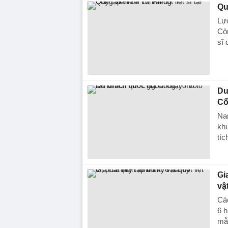
Qu
Lực
Côn
sĩ 
Du
Cổ
Na
khu
tíc
Gi
vậ
Các
6 h
mẫ