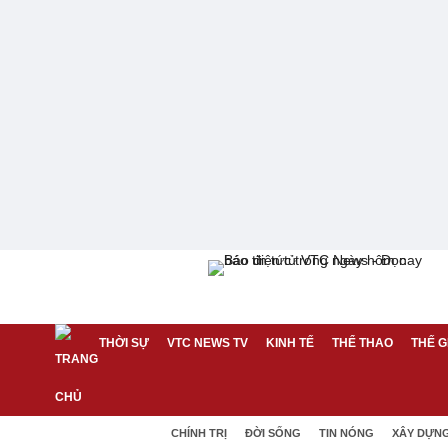
THỜI SỰ
VTC NEWS TV
KINH TẾ
THỂ THAO
THẾ G
CHÍNH TRỊ
ĐỜI SỐNG
TIN NÓNG
XÂY DỰN