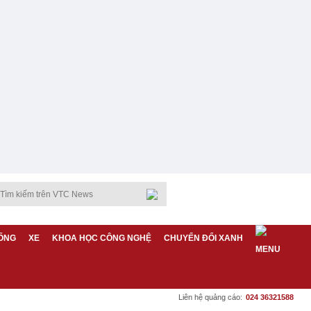
ỐNG
XE
KHOA HỌC CÔNG NGHỆ
CHUYỂN ĐỔI XANH
Liên hệ quảng cáo:
024 36321588