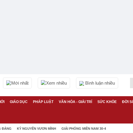
Mới nhất
Xem nhiều
Bình luận nhiều
IỚI
GIÁO DỤC
PHÁP LUẬT
VĂN HÓA - GIẢI TRÍ
SỨC KHỎE
ĐỜI S
G ĐẢNG
KỶ NGUYÊN VƯƠN MÌNH
GIẢI PHÓNG MIỀN NAM 30-4