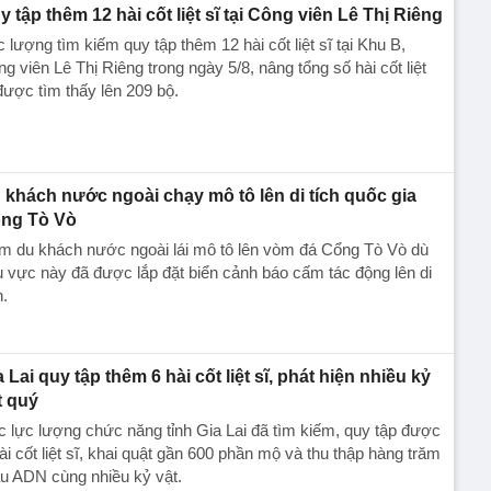
y tập thêm 12 hài cốt liệt sĩ tại Công viên Lê Thị Riêng
 lượng tìm kiếm quy tập thêm 12 hài cốt liệt sĩ tại Khu B,
g viên Lê Thị Riêng trong ngày 5/8, nâng tổng số hài cốt liệt
được tìm thấy lên 209 bộ.
 khách nước ngoài chạy mô tô lên di tích quốc gia
ng Tò Vò
m du khách nước ngoài lái mô tô lên vòm đá Cổng Tò Vò dù
 vực này đã được lắp đặt biển cảnh báo cấm tác động lên di
h.
a Lai quy tập thêm 6 hài cốt liệt sĩ, phát hiện nhiều kỷ
t quý
 lực lượng chức năng tỉnh Gia Lai đã tìm kiếm, quy tập được
ài cốt liệt sĩ, khai quật gần 600 phần mộ và thu thập hàng trăm
u ADN cùng nhiều kỷ vật.