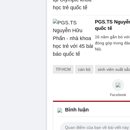
PGS.TS Nguyễn 
quốc tế
16 năm gắn bó với
đóng góp trong đà
Nội.
TP.HCM
cán bộ
sinh viên xuất sắ
Facebook
Bình luận