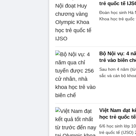
trẻ quốc tế IJS
Đoàn học sinh Hà N
Khoa học trẻ quốc 
Bộ Nội vụ: 4 n
trẻ vào biên ch
Sau hơn 4 năm (từ 
sắc và cán bộ khoa
Việt Nam đạt k
học trẻ quốc tế
6/6 học sinh lớp 1
trẻ quốc tế (IJSO)