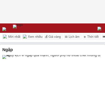
Mới nhất
Xem nhiều
💰 Giá vàng
📅 Lịch âm
☀️ Thời tiết

ngập