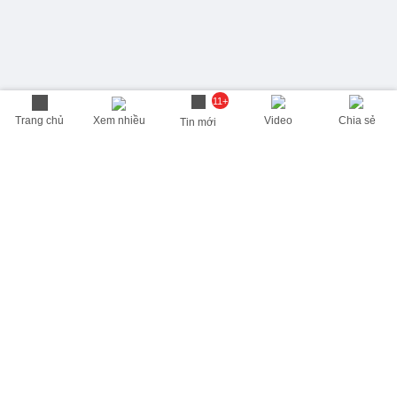
11+
Trang chủ
Xem nhiều
Video
Chia sẻ
Tin mới
THÔNG TIN HỮU ÍCH